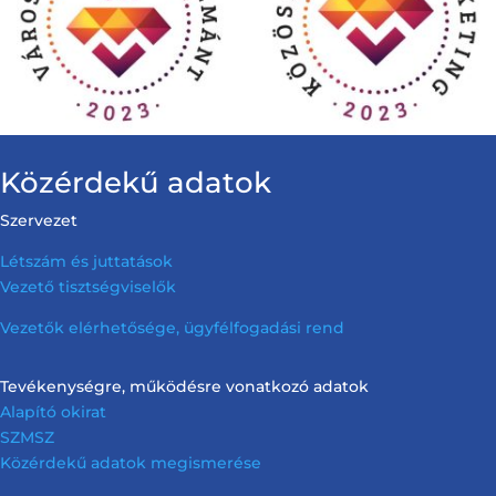
Közérdekű adatok
Szervezet
Létszám és juttatások
Vezető tisztségviselők
Vezetők elérhetősége, ügyfélfogadási rend
Tevékenységre, működésre vonatkozó adatok
Alapító okirat
SZMSZ
Közérdekű adatok megismerése