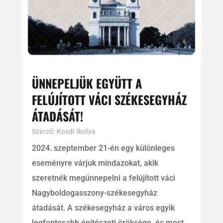
ÜNNEPELJÜK EGYÜTT A
FELÚJÍTOTT VÁCI SZÉKESEGYHÁZ
ÁTADÁSÁT!
Szerző:
Kosdi Ibolya
2024. szeptember 21-én egy különleges
eseményre várjuk mindazokat, akik
szeretnék megünnepelni a felújított váci
Nagyboldogasszony-székesegyház
átadását. A székesegyház a város egyik
legfontosabb építészeti öröksége, és most