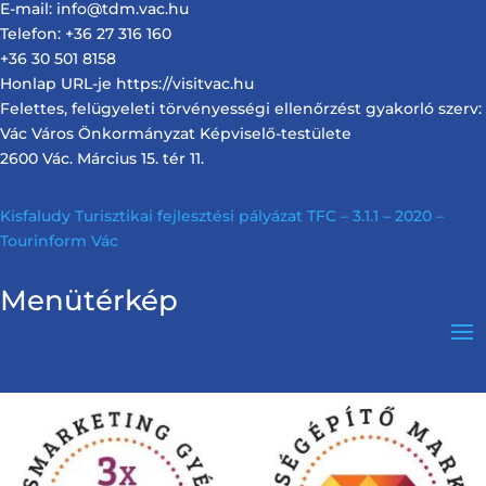
E-mail: info@tdm.vac.hu
Telefon: +36 27 316 160
+36 30 501 8158
Honlap URL-je https://visitvac.hu
Felettes, felügyeleti törvényességi ellenőrzést gyakorló szerv:
Vác Város Önkormányzat Képviselő-testülete
2600 Vác. Március 15. tér 11.
Kisfaludy Turisztikai fejlesztési pályázat TFC – 3.1.1 – 2020 –
Tourinform Vác
Menütérkép