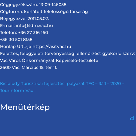
Cégjegyzékszám: 13-09-146058
Cégforma: korlátolt felelősségű társaság
Bejegyezve: 2011.05.02.
E-mail: info@tdm.vac.hu
Telefon: +36 27 316 160
+36 30 501 8158
Honlap URL-je https://visitvac.hu
Felettes, felügyeleti törvényességi ellenőrzést gyakorló szerv:
Vác Város Önkormányzat Képviselő-testülete
2600 Vác. Március 15. tér 11.
Kisfaludy Turisztikai fejlesztési pályázat TFC – 3.1.1 – 2020 –
Tourinform Vác
Menütérkép