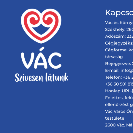
Kapcso
Vác és Körny
Székhely: 260
Adószám: 232
Cégjegyzéks
Cégforma: ko
társaság
Bejegyezve: 2
E-mail: info
Telefon: +36 
+36 30 501 81
Honlap URL-je
Felettes, fel
ellenőrzést 
Vác Város Ö
testülete
2600 Vác. Márc