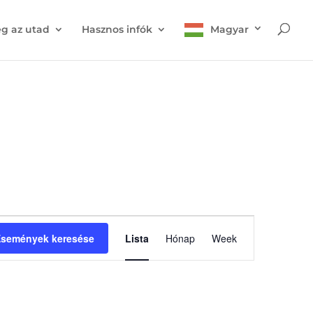
g az utad
Hasznos infók
Magyar
Esemény
nézet
semények keresése
Lista
Hónap
Week
navigáció