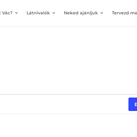
t Vác?
Látnivalók
Neked ajánljuk
Tervezd me
E