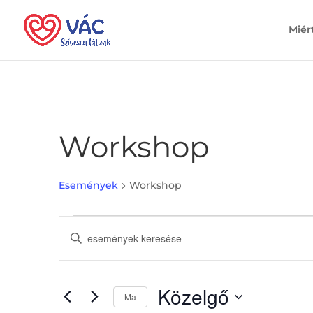
Miér
Workshop
Események
Workshop
Események
Események
Írja
keresése
be
és
a
nézet
keresőszót.
Közelgő
választás
Keresse
Ma
meg