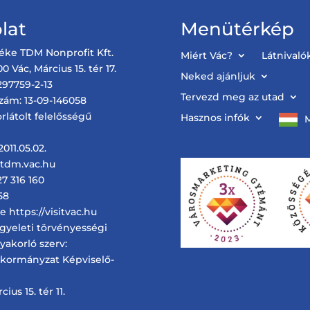
lat
Menütérkép
éke TDM Nonprofit Kft.
Miért Vác?
Látnivaló
0 Vác, Március 15. tér 17.
Neked ajánljuk
97759-2-13
Tervezd meg az utad
zám: 13-09-146058
rlátolt felelősségű
Hasznos infók
011.05.02.
@tdm.vac.hu
27 316 160
58
 https://visitvac.hu
ügyeleti törvényességi
gyakorló szerv:
nkormányzat Képviselő-
ius 15. tér 11.