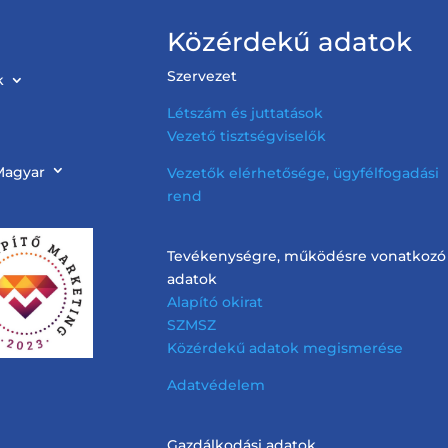
Közérdekű adatok
Szervezet
k
Létszám és juttatások
Vezető tisztségviselők
Magyar
Vezetők elérhetősége, ügyfélfogadási
rend
Tevékenységre, működésre vonatkozó
adatok
Alapító okirat
SZMSZ
Közérdekű adatok megismerése
Adatvédelem
Gazdálkodási adatok