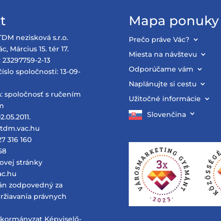
t
Mapa ponuky
TDM nezisková s.r.o.
Prečo práve Vác?
c, Március 15. tér 17.
Miesta na návštevu
: 23297759-2-13
Odporúčame vám
íslo spoločnosti: 13-09-
Naplánujte si cestu
: spoločnosť s ručením
Užitočné informácie
m
Slovenčina
2.05.2011.
@tdm.vac.hu
27 316 160
58
ovej stránky
vac.hu
án zodpovedný za
ržiavania právnych
nkormányzat Képviselő-