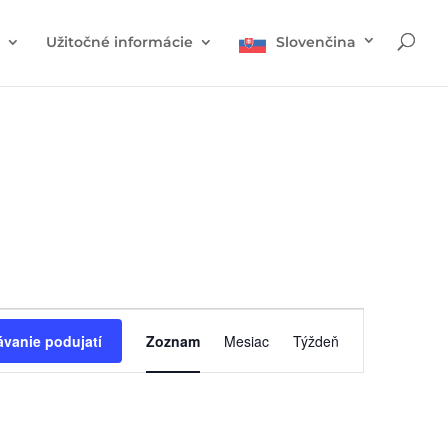
Užitočné informácie
Slovenčina
Navigácia
v
vanie podujatí
Zoznam
Mesiac
Týždeň
zobrazení
udalosti