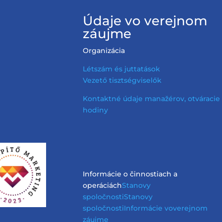
Údaje vo verejnom
záujme
Organizácia
Létszám és juttatások
Vezető tisztségviselők
Kontaktné údaje manažérov, otváracie
hodiny
Informácie o činnostiach a
operáciách
Stanovy
spoločnosti
Stanovy
spoločnosti
Informácie vo
verejnom
záujme