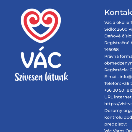
Kontak
Vác a okolie 
Sídlo: 2600 Vá
Daňové číslo
Registračné č
146058
Právna forma
obmedzený
Registrácia: 0
E-mail: info
Telefón: +36 
+36 30 501 81
URL internet
https://visit
Dozorný org
kontrolu dod
predpisov:
Vác Város Ö