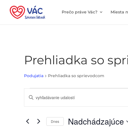
Prečo práve Vác?
Miesta 
Prehliadka so sp
Podujatia
Prehliadka so sprievodcom
Podujatia
Vyhľadajte
Írja
udalosti
be
a
a
vyberte
keresőszót.
Nadchádzajúce
zobrazenie
Keresse
Dnes
meg