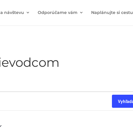
na návštevu
Odporúčame vám
Naplánujte si cestu
rievodcom
Vyhľadá