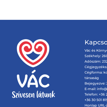
Kapcso
Vác és Körny
Székhely: 260
Adószám: 232
Cégjegyzéks
Cégforma: ko
társaság
Bejegyezve: 2
E-mail: info
Telefon: +36 
+36 30 501 81
Honlap URL-je