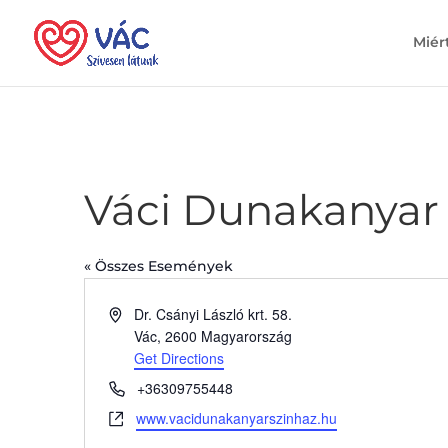
Miér
Váci Dunakanyar
« Összes Események
Address
Dr. Csányi László krt. 58.
Vác
,
2600
Magyarország
Get Directions
Phone
+36309755448
Website
www.vacidunakanyarszinhaz.hu