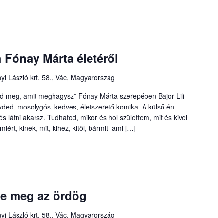
 Fónay Márta életéről
yi László krt. 58., Vác, Magyarország
 óvd meg, amit meghagysz” Fónay Márta szerepében Bajor Lili
yded, mosolygós, kedves, életszerető komika. A külső én
s látni akarsz. Tudhatod, mikor és hol születtem, mit és kivel
iért, kinek, mit, kihez, kitől, bármit, ami […]
ke meg az ördög
yi László krt. 58., Vác, Magyarország