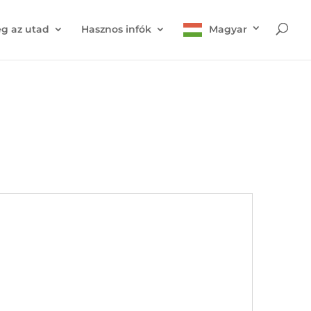
g az utad
Hasznos infók
Magyar