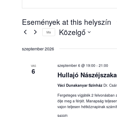
Események at this helyszín
Közelgő
Ma
Dátum
kiválasztása.
szeptember 2026
szeptember 6 @ 19:00
-
21:00
VAS
6
Hullajó Nászéjszaka
Váci Dunakanyar Színház
Dr. Csán
Fergeteges vígjáték 2 felvonásban 
ölje meg a férjét. Manapság teljese
vajon teljesen hétköznapinak számí
9400Ft