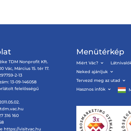
lat
Menütérkép
éke TDM Nonprofit Kft.
Miért Vác?
Látnivaló
0 Vác, Március 15. tér 17.
Neked ajánljuk
97759-2-13
Tervezd meg az utad
zám: 13-09-146058
rlátolt felelősségű
Hasznos infók
011.05.02.
@tdm.vac.hu
27 316 160
58
 https://visitvac.hu