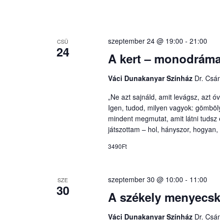
szeptember 24 @ 19:00
-
21:00
CSÜ
24
A kert – monodráma
Váci Dunakanyar Színház
Dr. Csán
„Ne azt sajnáld, amit levágsz, azt
Igen, tudod, milyen vagyok: gömböl
mindent megmutat, amit látni tudsz é
játszottam – hol, hányszor, hogyan, m
3490Ft
szeptember 30 @ 10:00
-
11:00
SZE
30
A székely menyecs
Váci Dunakanyar Színház
Dr. Csán