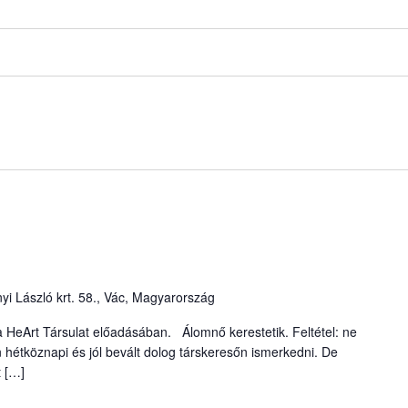
yi László krt. 58., Vác, Magyarország
a HeArt Társulat előadásában. Álomnő kerestetik. Feltétel: ne
n hétköznapi és jól bevált dolog társkeresőn ismerkedni. De
t […]