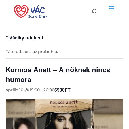
" Všetky udalosti
Táto udalosť už prebehla.
Kormos Anett – A nőknek nincs
humora
6900FT
április 10 @ 19:00
-
20:00