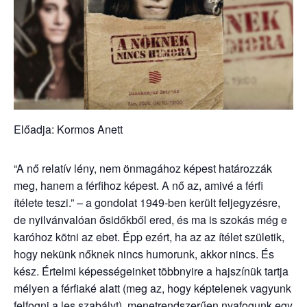
Előadja: Kormos Anett
“A nő relatív lény, nem önmagához képest határozzák
meg, hanem a férfihoz képest. A nő az, amivé a férfi
ítélete teszi.” – a gondolat 1949-ben került feljegyzésre,
de nyilvánvalóan ősidőkből ered, és ma is szokás még e
karóhoz kötni az ebet. Épp ezért, ha az az ítélet születik,
hogy nekünk nőknek nincs humorunk, akkor nincs. És
kész. Értelmi képességeinket többnyire a hajszínük tartja
mélyen a férfiaké alatt (meg az, hogy képtelenek vagyunk
felfogni a les szabályt), menetrendszerűen nyafogunk egy