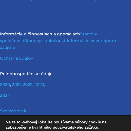
Informácie o činnostiach a operáciách
Stanovy
spoločnosti
Stanovy spoločnosti
Informácie vo
verejnom
záujme
Ochrana údajov
Poľnohospodárske údaje
2020
,
2021
,
2022,
2023,
2024
Szerződések
Na tejto webovej lokalite používame súbory cookie na
Nerelevantné informácie podľa požiadaviek Info tv.
zabezpečenie kvalitného používateľského zážitku.