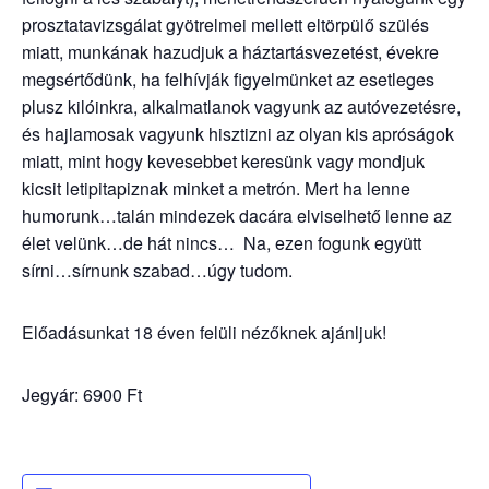
prosztatavizsgálat gyötrelmei mellett eltörpülő szülés
miatt, munkának hazudjuk a háztartásvezetést, évekre
megsértődünk, ha felhívják figyelmünket az esetleges
plusz kilóinkra, alkalmatlanok vagyunk az autóvezetésre,
és hajlamosak vagyunk hisztizni az olyan kis apróságok
miatt, mint hogy kevesebbet keresünk vagy mondjuk
kicsit letipitapiznak minket a metrón. Mert ha lenne
humorunk…talán mindezek dacára elviselhető lenne az
élet velünk…de hát nincs… Na, ezen fogunk együtt
sírni…sírnunk szabad…úgy tudom.
Előadásunkat 18 éven felüli nézőknek ajánljuk!
Jegyár: 6900 Ft