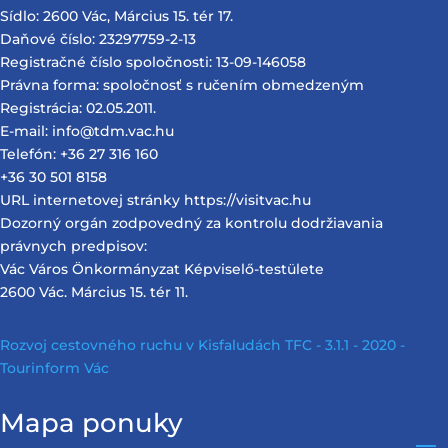
Sídlo: 2600 Vác, Március 15. tér 17.
Daňové číslo: 23297759-2-13
Registračné číslo spoločnosti: 13-09-146058
Právna forma: spoločnosť s ručením obmedzeným
Registrácia: 02.05.2011.
E-mail: info@tdm.vac.hu
Telefón: +36 27 316 160
+36 30 501 8158
URL internetovej stránky https://visitvac.hu
Dozorný orgán zodpovedný za kontrolu dodržiavania
právnych predpisov:
Vác Város Önkormányzat Képviselő-testülete
2600 Vác. Március 15. tér 11.
Rozvoj cestovného ruchu v Kisfaludách TFC - 3.1.1 - 2020 -
Tourinform Vác
Mapa ponuky