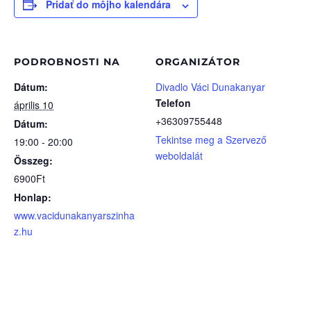
Pridať do môjho kalendára
PODROBNOSTI NA
ORGANIZÁTOR
Dátum:
Divadlo Váci Dunakanyar
Telefon
április 10
+36309755448
Dátum:
Tekintse meg a Szervező
19:00 - 20:00
weboldalát
Összeg:
6900Ft
Honlap:
www.vacidunakanyarszinha
z.hu