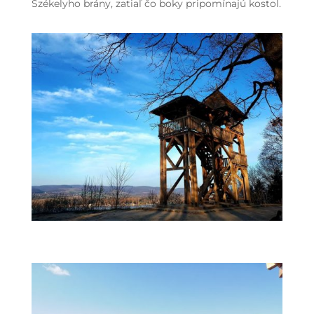
Székelyho brány, zatiaľ čo boky pripomínajú kostol.