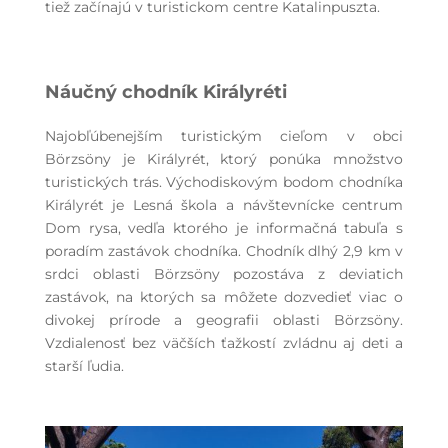
tiež začínajú v turistickom centre Katalinpuszta.
Náučný chodník Királyréti
Najobľúbenejším turistickým cieľom v obci
Börzsöny je Királyrét, ktorý ponúka množstvo
turistických trás. Východiskovým bodom chodníka
Királyrét je Lesná škola a návštevnícke centrum
Dom rysa, vedľa ktorého je informačná tabuľa s
poradím zastávok chodníka. Chodník dlhý 2,9 km v
srdci oblasti Börzsöny pozostáva z deviatich
zastávok, na ktorých sa môžete dozvedieť viac o
divokej prírode a geografii oblasti Börzsöny.
Vzdialenosť bez väčších ťažkostí zvládnu aj deti a
starší ľudia.