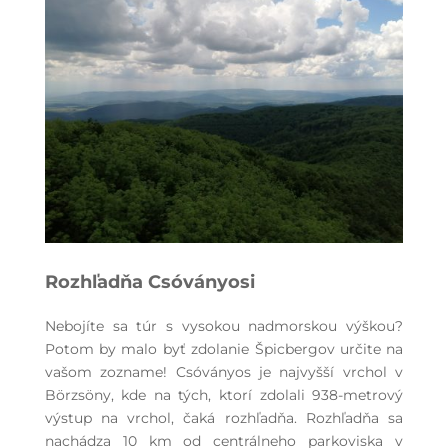
Rozhľadňa Csóványosi
Nebojíte sa túr s vysokou nadmorskou výškou?
Potom by malo byť zdolanie Špicbergov určite na
vašom zozname! Csóványos je najvyšší vrchol v
Börzsöny, kde na tých, ktorí zdolali 938-metrový
výstup na vrchol, čaká rozhľadňa. Rozhľadňa sa
nachádza 10 km od centrálneho parkoviska v