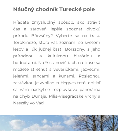
Náučný chodník Turecké pole
Hľadáte zmysluplný spôsob, ako stráviť
čas a zároveň lepšie spoznať divokú
prírodu Börzsöny? Vyberte sa na trasu
Törökmező, ktorá vás zoznámi so svetom
lesov a lúk južnej časti Börzsöny, s jeho
prírodnou a kultúrnou históriou a
hodnotami. Na 9 stanovištiach na trase sa
môžete stretnúť s veveričkami, jazvecmi,
jeleňmi, srncami a kunami. Poslednou
zastávkou je vyhliadka Hegyes-tető, odkiaľ
sa vám naskytne rozprávková panoráma
na ohyb Dunaja, Pilis-Visegrádske vrchy a
Naszály vo Váci.