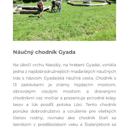
Náučný chodník Gyada
Na úbočí vrchu Naszály, na hrebeni Gyadai, vznikla
jedna z najdobrodružnejších maďarských náučných
trás s názvom Gyadaiská náučná cesta. Chodník s
13 zastávkami je známy hojdacím mostom,
obrovským visutým mostom a drevenými
chodníkmi cez močiar a prezentuje prírodné krásy
lesov a lúk pozdĺž potoka Lósi. Tento chodník
ponúka dobrodružstvo a vzrušenie pre všetkých
členov rodiny, rovnako ako chodník Staň sa
lesníkom v predškolskom veku a Šialený
ktoré sa