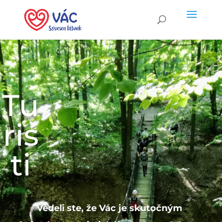
Tu
ris
ti
Vedeli ste, že Vác je skutočným