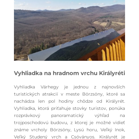
Vyhliadka na hradnom vrchu Királyréti
Vyhliadka Várhegy je jednou z najnovších
turistických atrakcií v meste Börzsöny, ktoré sa
nachádza len pol hodiny chôdze od Királyrét.
Vyhliadka, ktorá priťahuje stovky turistov, ponúka
rozprávkový panoramatický výhľad na
trojposchodovú budovu, z ktorej je možné vidieť
známe vrcholy Börzsöny, Lysú horu, Veľký Inok,
Veľký Studený vrch a Csóványos. Királyrét je