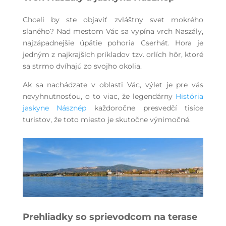
Chceli by ste objaviť zvláštny svet mokrého
slaného? Nad mestom Vác sa vypína vrch Naszály,
najzápadnejšie úpätie pohoria Cserhát. Hora je
jedným z najkrajších príkladov tzv. orlích hôr, ktoré
sa strmo dvíhajú zo svojho okolia.
Ak sa nachádzate v oblasti Vác, výlet je pre vás
nevyhnutnosťou, o to viac, že legendárny
História
jaskyne Násznép
každoročne presvedčí tisíce
turistov, že toto miesto je skutočne výnimočné.
Prehliadky so sprievodcom na terase