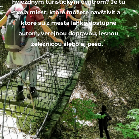
hviezdnym turistickým centrom? Je tu
veľa miest, ktoré môžete navštíviť a
ktoré sú z mesta ľahko dostupné
autom, verejnou dopravou, lesnou
železnicou alebo aj pešo.