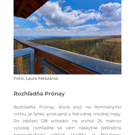
Foto: Laura Mészáros
Rozhľadňa Prónay
Rozhľadňa Prónay, ktorá stojí na Romhányiho
vrchu, je ľahko prístupná z Národnej modrej trasy.
Po zdolaní 128 schodov na vrchol 26 metrov
vysokej rozhľadne sa vám naskytne jedinečný
panoramatický výhľad. Uvidíte aj Börzsöny,