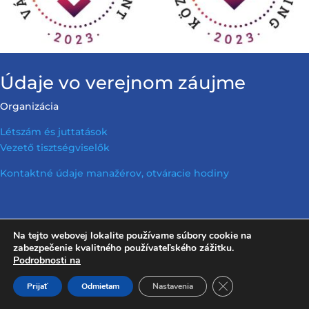
Údaje vo verejnom záujme
Organizácia
Létszám és juttatások
Vezető tisztségviselők
Kontaktné údaje manažérov, otváracie hodiny
Na tejto webovej lokalite používame súbory cookie na
zabezpečenie kvalitného používateľského zážitku.
Informácie o činnostiach a operáciách
Stanovy
Podrobnosti na
spoločnosti
Stanovy spoločnosti
Informácie vo
verejnom
Zatvoriť banner sú
Prijať
Odmietam
Nastavenia
záujme