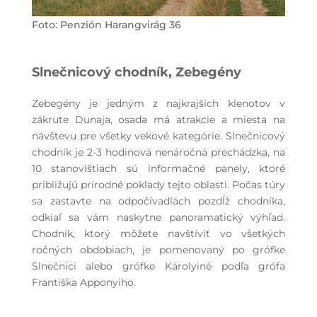
Foto: Penzión Harangvirág 36
Slnečnicový chodník, Zebegény
Zebegény je jedným z najkrajších klenotov v
zákrute Dunaja, osada má atrakcie a miesta na
návštevu pre všetky vekové kategórie. Slnečnicový
chodník je 2-3 hodinová nenáročná prechádzka, na
10 stanovištiach sú informačné panely, ktoré
približujú prírodné poklady tejto oblasti. Počas túry
sa zastavte na odpočívadlách pozdĺž chodníka,
odkiaľ sa vám naskytne panoramatický výhľad.
Chodník, ktorý môžete navštíviť vo všetkých
ročných obdobiach, je pomenovaný po grófke
Slnečnici alebo grófke Károlyiné podľa grófa
Františka Apponyiho.