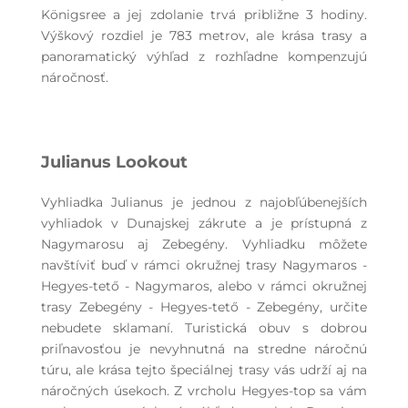
Königsree a jej zdolanie trvá približne 3 hodiny.
Výškový rozdiel je 783 metrov, ale krása trasy a
panoramatický výhľad z rozhľadne kompenzujú
náročnosť.
Julianus Lookout
Vyhliadka Julianus je jednou z najobľúbenejších
vyhliadok v Dunajskej zákrute a je prístupná z
Nagymarosu aj Zebegény. Vyhliadku môžete
navštíviť buď v rámci okružnej trasy Nagymaros -
Hegyes-tető - Nagymaros, alebo v rámci okružnej
trasy Zebegény - Hegyes-tető - Zebegény, určite
nebudete sklamaní. Turistická obuv s dobrou
priľnavosťou je nevyhnutná na stredne náročnú
túru, ale krása tejto špeciálnej trasy vás udrží aj na
náročných úsekoch. Z vrcholu Hegyes-top sa vám