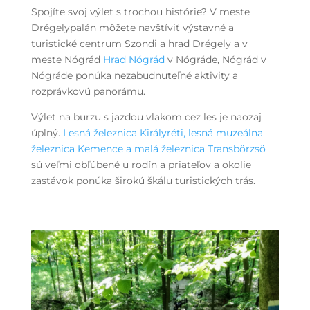
Spojíte svoj výlet s trochou histórie? V meste
Drégelypalán môžete navštíviť výstavné a
turistické centrum Szondi a hrad Drégely a v
meste Nógrád
Hrad Nógrád
v Nógráde, Nógrád v
Nógráde ponúka nezabudnuteľné aktivity a
rozprávkovú panorámu.
Výlet na burzu
s jazdou vlakom cez les
je naozaj
úplný.
Lesná železnica Királyréti, lesná muzeálna
železnica Kemence a malá železnica Transbörzsö
sú veľmi obľúbené u rodín a priateľov a okolie
zastávok ponúka širokú škálu turistických trás.