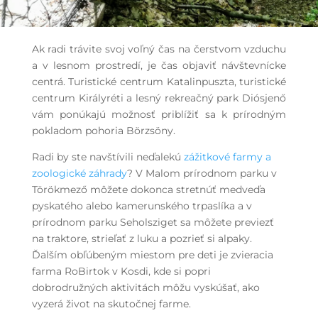
Ak radi trávite svoj voľný čas na čerstvom vzduchu
a v lesnom prostredí, je čas objaviť
návštevnícke
centrá
. Turistické centrum Katalinpuszta, turistické
centrum Királyréti a lesný rekreačný park Diósjenő
vám ponúkajú možnosť priblížiť sa k prírodným
pokladom pohoria Börzsöny.
Radi by ste navštívili neďalekú
zážitkové farmy a
zoologické záhrady
? V Malom prírodnom parku v
Törökmező môžete dokonca stretnúť medveďa
pyskatého alebo kamerunského trpaslíka a v
prírodnom parku Seholsziget sa môžete previezť
na traktore, strieľať z luku a pozrieť si alpaky.
Ďalším obľúbeným miestom pre deti je zvieracia
farma RoBirtok v Kosdi, kde si popri
dobrodružných aktivitách môžu vyskúšať, ako
vyzerá život na skutočnej farme.