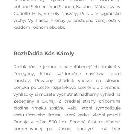
pohorie Selmec, hrad Szanda, Karancs, Mátra, svahy
Gödöllő Hills, vrcholy Naszály, Pilis a Visegrádske
vrchy. Vyhliadka Prónay je prístupná verejnosti v
každom ročnom období.
Rozhľadňa Kós Károly
Rozhľadňa je jednou z najobľúbenejších atrakcií v
Zebegény, ktorú každoročne navštívia tisíce
turistov. Pôvabný chodník vedúci na plošinu
ponúka po ceste rozprávkové scenérie a z vrcholu
vyhliadky si môžete vychutnať nádherný výhľad na
Zebegény a Dunaj. Z prednej strany pripomína
plošina rímsku strážnu vežu, ktorá symbolizuje
trasu rímskeho limesu, ktorý kedysi viedol pozdĺž
Dunaja v dĺžke 500 km. Spodná časť rozhľadne,
pomenovanej po Kósovi Károlym, má tvar