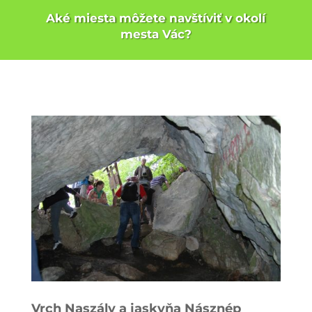
Aké miesta môžete navštíviť v okolí
mesta Vác?
Vrch Naszály a jaskyňa Násznép