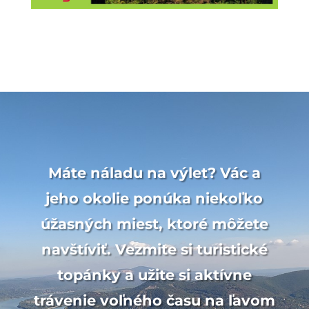
Máte náladu na výlet? Vác a
jeho okolie ponúka niekoľko
úžasných miest, ktoré môžete
navštíviť. Vezmite si turistické
topánky a užite si aktívne
trávenie voľného času na ľavom