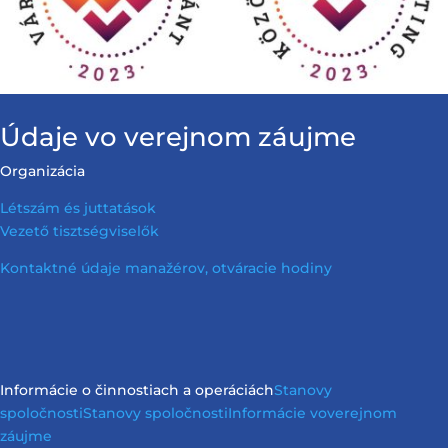
Údaje vo verejnom záujme
Organizácia
Létszám és juttatások
Vezető tisztségviselők
Kontaktné údaje manažérov, otváracie hodiny
Informácie o činnostiach a operáciách
Stanovy
spoločnosti
Stanovy spoločnosti
Informácie vo
verejnom
záujme