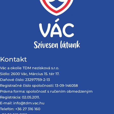
Kontakt
Vác a okolie TDM nezisková s.r.o.
Sídlo: 2600 Vác, Március 15. tér 17.
Daňové číslo: 23297759-2-13
Registračné číslo spoločnosti: 13-09-146058
Právna forma: spoločnosť s ručením obmedzeným
Registrácia: 02.05.2011.
E-mail: info@tdm.vac.hu
Telefón: +36 27 316 160