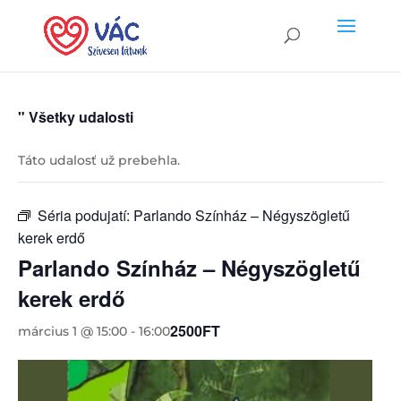
" Všetky udalosti
Táto udalosť už prebehla.
Séria podujatí:
Parlando Színház – Négyszögletű
kerek erdő
Parlando Színház – Négyszögletű
kerek erdő
2500FT
március 1 @ 15:00
-
16:00