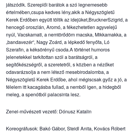
játszódik. Szereplői barátok a szó legnemesebb
értelmében,csupa kedves lény,akik a Négyszögletű
Kerek Erdőben együtt töltik az idejüket,BrucknerSzigrid, a
hencegő oroszlán, Aromó, a fékezhetetlen agyvelejű
nyúl, Vacskamati, a nemtörődöm macska, Mikkamakka, a
„bandavezér”, Nagy Zoárd, a lépkedő fenyőfa, Ló
Szerafin, a kéksörényű csoda.A történet humoros
jelenetekkel tarkítottan szól a barátságról, a
segítőkészségről, a szeretetről, s közben a nézőket
odavarázsolja a nem létező mesebirodalomba, a
Négyszögletű Kerek Erdőbe, ahol mégiscsak győz a jó, a
félelem itt kacagásba fullad, a nemből igen, a hidegből
meleg, a spenótból palacsinta lesz.
Zenei-művészeti vezető: Dónusz Katalin
Koreográfusok: Bakó Gábor, Steidl Anita, Kovács Róbert