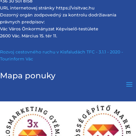
+36 30 501 8158
URL internetovej stránky https://visitvac.hu
Dozorný orgán zodpovedný za kontrolu dodržiavania
právnych predpisov:
Vác Város Önkormányzat Képviselő-testülete
2600 Vác. Március 15. tér 11.
Rozvoj cestovného ruchu v Kisfaludách TFC - 3.1.1 - 2020 -
Tourinform Vác
Mapa ponuky