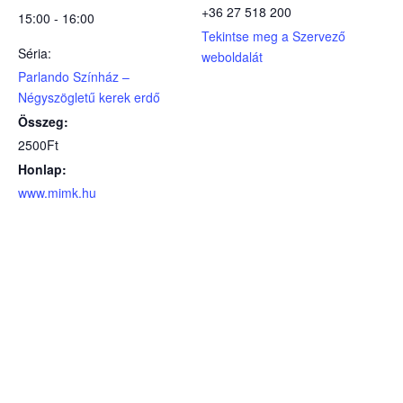
+36 27 518 200
15:00 - 16:00
Tekintse meg a Szervező
Séria:
weboldalát
Parlando Színház –
Négyszögletű kerek erdő
Összeg:
2500Ft
Honlap:
www.mimk.hu