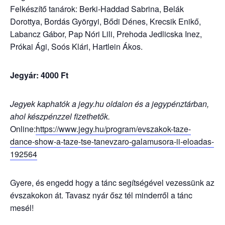
Felkészítő tanárok: Berki-Haddad Sabrina, Belák
Dorottya, Bordás Györgyi, Bődi Dénes, Krecsik Enikő,
Labancz Gábor, Pap Nóri Lili, Prehoda Jedlicska Inez,
Prókai Ági, Soós Klári, Hartlein Ákos.
Jegyár: 4000 Ft
Jegyek kaphatók a jegy.hu oldalon és a jegypénztárban,
ahol készpénzzel fizethetők.
Online:
https://www.jegy.hu/program/evszakok-taze-
dance-show-a-taze-tse-tanevzaro-galamusora-ii-eloadas-
192564
Gyere, és engedd hogy a tánc segítségével vezessünk az
évszakokon át. Tavasz nyár ősz tél minderről a tánc
mesél!