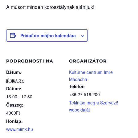
A műsort minden korosztálynak ajánljuk!
Pridať do môjho kalendára
PODROBNOSTI NA
ORGANIZÁTOR
Dátum:
Kultúrne centrum Imre
Madácha
június 27
Telefon
Dátum:
+36 27 518 200
16:00 - 17:30
Tekintse meg a Szervező
Összeg:
weboldalát
4000Ft
Honlap:
www.mimk.hu