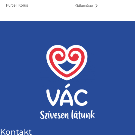
Purcell Kórus
Gálaműsor
Kontakt