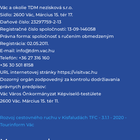
Vác a okolie TDM nezisková s.r.o.
Sídlo: 2600 Vác, Március 15. tér 17.
Daňové číslo: 23297759-2-13
Registračné číslo spoločnosti: 13-09-146058
Právna forma: spoločnosť s ručením obmedzeným
Registrácia: 02.05.2011.
E-mail: info@tdm.vac.hu
Telefón: +36 27 316 160
+36 30 501 8158
URL internetovej stránky https://visitvac.hu
Dozorný orgán zodpovedný za kontrolu dodržiavania
právnych predpisov:
Vác Város Önkormányzat Képviselő-testülete
2600 Vác. Március 15. tér 11.
Rozvoj cestovného ruchu v Kisfaludách TFC - 3.1.1 - 2020 -
Tourinform Vác