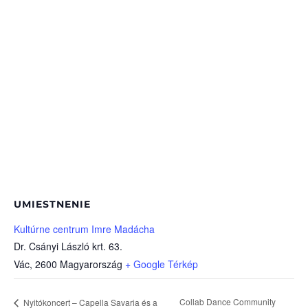
UMIESTNENIE
Kultúrne centrum Imre Madácha
Dr. Csányi László krt. 63.
Vác
,
2600
Magyarország
+ Google Térkép
Collab Dance Community
Nyitókoncert – Capella Savaria és a