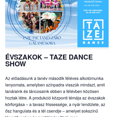
ÉVSZAKOK – TAZE DANCE
SHOW
Az előadásunk a tanév második féléves alkotómunka
lenyomata, amelyben színpadra visszük mindazt, amit
tanáraink és táncosaink ebben a félévben közösen
hoztak létre. A produkció központi témája az évszakok
körforgása – a tavasz frissessége, a nyár lendülete, az
ősz hangulata és a tél csendje – amelyet sokszínű