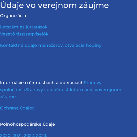
Údaje vo verejnom záujme
Organizácia
Létszám és juttatások
Vezető tisztségviselők
Kontaktné údaje manažérov, otváracie hodiny
Informácie o činnostiach a operáciách
Stanovy
spoločnosti
Stanovy spoločnosti
Informácie vo
verejnom
záujme
Ochrana údajov
Poľnohospodárske údaje
2020
,
2021
,
2022,
2023,