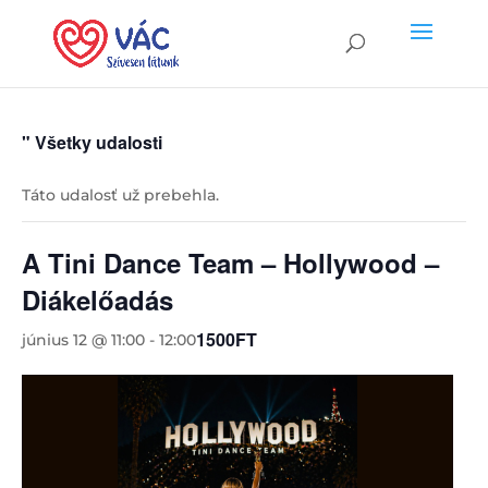
" Všetky udalosti
Táto udalosť už prebehla.
A Tini Dance Team – Hollywood –
Diákelőadás
1500FT
június 12 @ 11:00
-
12:00