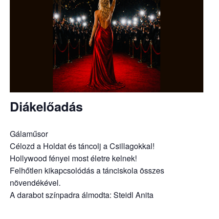
Diákelőadás
Gálaműsor
Célozd a Holdat és táncolj a Csillagokkal!
Hollywood fényei most életre kelnek!
Felhőtlen kikapcsolódás a tánciskola összes
növendékével.
A darabot színpadra álmodta: Steidl Anita