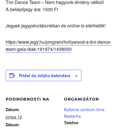
Tini Dance Team – Nem hagyunk élmény nélkül!
A belépőjegy ára: 1500 Ft
Jegyek jegypénztárunkban és online is elérhetők!
https://www.jegy.hu/program/hollywood-a-tini-dance-
team-gala-diak-191974/1438050
Pridať do môjho kalendára
PODROBNOSTI NA
ORGANIZÁTOR
Dátum:
Kultúrne centrum Imre
Madácha
június 12
Telefon
Dátum: