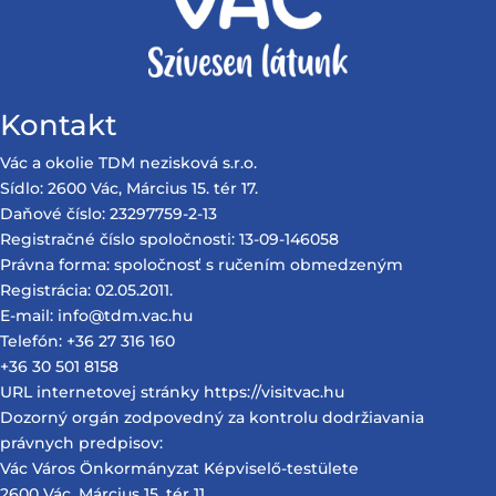
Kontakt
Vác a okolie TDM nezisková s.r.o.
Sídlo: 2600 Vác, Március 15. tér 17.
Daňové číslo: 23297759-2-13
Registračné číslo spoločnosti: 13-09-146058
Právna forma: spoločnosť s ručením obmedzeným
Registrácia: 02.05.2011.
E-mail: info@tdm.vac.hu
Telefón: +36 27 316 160
+36 30 501 8158
URL internetovej stránky https://visitvac.hu
Dozorný orgán zodpovedný za kontrolu dodržiavania
právnych predpisov:
Vác Város Önkormányzat Képviselő-testülete
2600 Vác. Március 15. tér 11.