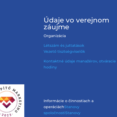
Údaje vo verejnom
záujme
Organizácia
Létszám és juttatások
Vezető tisztségviselők
Kontaktné údaje manažérov, otváracie
hodiny
Informácie o činnostiach a
operáciách
Stanovy
spoločnosti
Stanovy