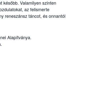
nt később. Valamilyen szinten
ozdulatokat, az felismerte
ny reneszánsz táncot, és onnantól
nei Alapítványa.
.