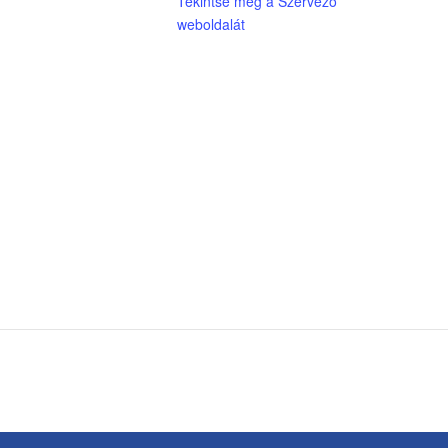
Tekintse meg a Szervező
weboldalát