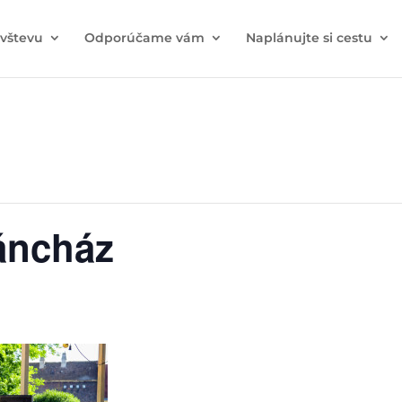
ávštevu
Odporúčame vám
Naplánujte si cestu
áncház