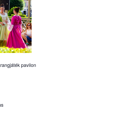
arangjáték pavilon
us