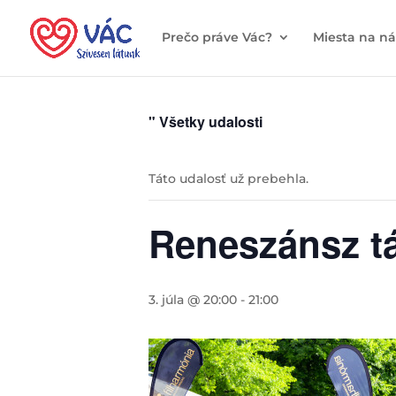
Prečo práve Vác?
Miesta na n
" Všetky udalosti
Táto udalosť už prebehla.
Reneszánsz t
3. júla @ 20:00
-
21:00