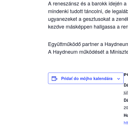
A reneszánsz és a barokk idején a 
mindenki tudott táncolni, de legalá
ugyanezeket a gesztusokat a zenéb
kezdve másképpen hallgassa a ren
Együttműködő partner a Haydneum 
A Haydneum működését a Miniszter
P
Pridať do môjho kalendára
D
jú
D
20
H
ht