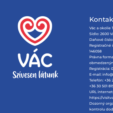
Kontak
Vác a okolie 
Sídlo: 2600 Vá
Daňové číslo
Registračné č
146058
Právna forma
obmedzený
Registrácia: 0
E-mail: info
Telefón: +36 
+36 30 501 81
URL internet
https://visit
Dozorný org
kontrolu dod