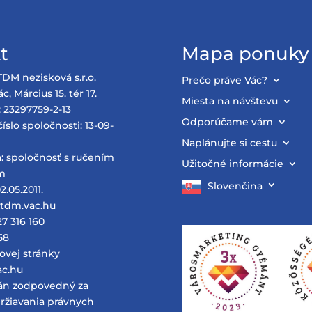
t
Mapa ponuky
TDM nezisková s.r.o.
Prečo práve Vác?
c, Március 15. tér 17.
Miesta na návštevu
: 23297759-2-13
Odporúčame vám
íslo spoločnosti: 13-09-
Naplánujte si cestu
: spoločnosť s ručením
Užitočné informácie
m
Slovenčina
2.05.2011.
@tdm.vac.hu
27 316 160
58
ovej stránky
vac.hu
án zodpovedný za
ržiavania právnych