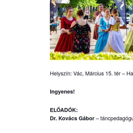
Helyszín: Vác, Március 15. tér – H
Ingyenes!
ELŐADÓK:
– táncpedagóg
Dr. Kovács Gábor