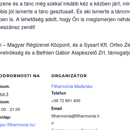
zene és a tánc még sokkal inkább kéz a kézben járt, mi
bbis jól ismerte a tánc gesztusait. És aki ismerte a táncm
en is. A lehetőség adott, hogy Ön is megismerjen néhá
eszánsz zenét!
– Magyar Régizenei Központ, és a Sysart Kft. Orfeo Ze
elnökség és a Bethlen Gábor Alapkezelő Zrt. támogatja
ODROBNOSTI NA
ORGANIZÁTOR
átum:
Filharmónia Maďarsko
Telefon
lius 3
+36 72 891 400
átum:
Email
:00 - 21:00
filharmonia@filharmonia.h
onlap:
u
tps://filharmonia.hu/