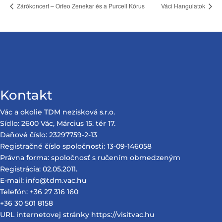
Zárókoncert – Orfeo Zenekar és a Purcell Kórus
Váci Hangulatok
Kontakt
Vác a okolie TDM nezisková s.r.o.
Sídlo: 2600 Vác, Március 15. tér 17.
Daňové číslo: 23297759-2-13
Registračné číslo spoločnosti: 13-09-146058
Právna forma: spoločnosť s ručením obmedzeným
Registrácia: 02.05.2011.
E-mail: info@tdm.vac.hu
Telefón: +36 27 316 160
+36 30 501 8158
URL internetovej stránky https://visitvac.hu