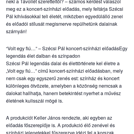
neki a Távollét szeretteitől? – számos kérdést válaszol
meg ez a koncert-színházi előadás, mely feltárja Szécsi
Pál kihívásokkal teli életét, miközben egyedülálló zenei
és előadói stílusát megismerve repülhetünk dalainak
szárnyán!
“Volt egy fiú…” – Szécsi Pál koncert-színházi előadásEgy
legendás élet dalban és színpadon
Szécsi Pál legendás dalai és élettörténete kel életre a
„Volt egy fiú…” című koncert-színházi előadásban, mely
nem csak egy egyszerű zenés est: színház és koncert
különleges ötvözete, amelyben a közönség nemcsak a
dalokat hallhatja, hanem betekintést nyerhet a művész
életének kulisszái mögé is.
A produkciót Keller János rendezte, aki egyben az
előadás főszereplője is. A produkció élő zenével és
színházi jelenetekkel fűszerezve idézi fel a korszak