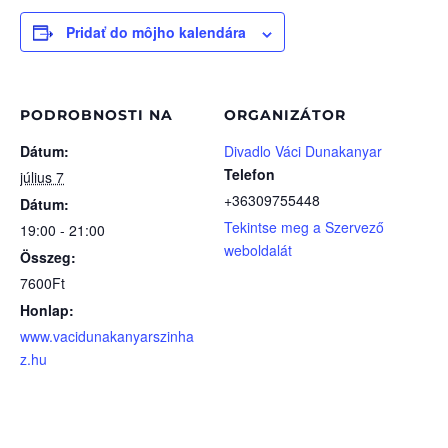
Pridať do môjho kalendára
PODROBNOSTI NA
ORGANIZÁTOR
Dátum:
Divadlo Váci Dunakanyar
Telefon
július 7
+36309755448
Dátum:
Tekintse meg a Szervező
19:00 - 21:00
weboldalát
Összeg:
7600Ft
Honlap:
www.vacidunakanyarszinha
z.hu