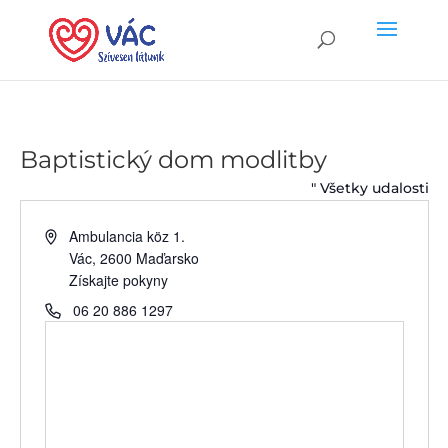
Baptistický dom modlitby
" Všetky udalosti
Address
Ambulancia köz 1.
Vác
,
2600
Maďarsko
Získajte pokyny
Telefón
06 20 886 1297