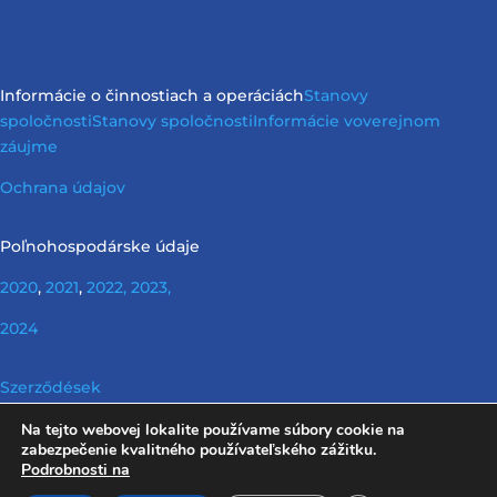
Informácie o činnostiach a operáciách
Stanovy
spoločnosti
Stanovy spoločnosti
Informácie vo
verejnom
záujme
Ochrana údajov
Poľnohospodárske údaje
2020
,
2021
,
2022,
2023,
2024
Szerződések
Na tejto webovej lokalite používame súbory cookie na
Nerelevantné informácie podľa požiadaviek Info tv.
zabezpečenie kvalitného používateľského zážitku.
Podrobnosti na