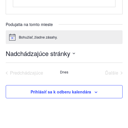
Podujatia na tomto mieste
Bohužiaľ, žiadne zásahy.
Notice
Nadchádzajúce stránky
Zvoľte
dátum.
Predchádzajúce
Dnes
Ďalšie
udalosti
podujat
Prihlásiť sa k odberu kalendára