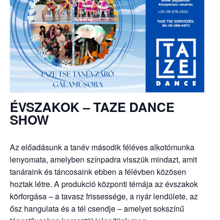
ÉVSZAKOK – TAZE DANCE
SHOW
Az előadásunk a tanév második féléves alkotómunka
lenyomata, amelyben színpadra visszük mindazt, amit
tanáraink és táncosaink ebben a félévben közösen
hoztak létre. A produkció központi témája az évszakok
körforgása – a tavasz frissessége, a nyár lendülete, az
ősz hangulata és a tél csendje – amelyet sokszínű