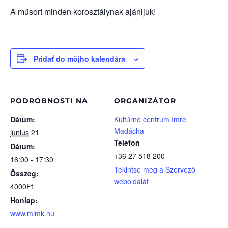
A műsort minden korosztálynak ajánljuk!
Pridať do môjho kalendára
PODROBNOSTI NA
ORGANIZÁTOR
Dátum:
Kultúrne centrum Imre
Madácha
június 21
Telefon
Dátum:
+36 27 518 200
16:00 - 17:30
Tekintse meg a Szervező
Összeg:
weboldalát
4000Ft
Honlap:
www.mimk.hu