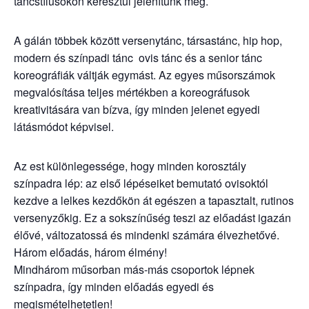
táncstílusokon keresztül jelenítünk meg.
A gálán többek között versenytánc, társastánc, hip hop,
modern és színpadi tánc ovis tánc és a senior tánc
koreográfiák váltják egymást. Az egyes műsorszámok
megvalósítása teljes mértékben a koreográfusok
kreativitására van bízva, így minden jelenet egyedi
látásmódot képvisel.
Az est különlegessége, hogy minden korosztály
színpadra lép: az első lépéseiket bemutató ovisoktól
kezdve a lelkes kezdőkön át egészen a tapasztalt, rutinos
versenyzőkig. Ez a sokszínűség teszi az előadást igazán
élővé, változatossá és mindenki számára élvezhetővé.
Három előadás, három élmény!
Mindhárom műsorban más-más csoportok lépnek
színpadra, így minden előadás egyedi és
megismételhetetlen!