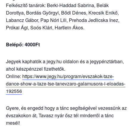
Felkészítő tanárok: Berki-Haddad Sabrina, Belák
Dorottya, Bordás Györgyi, Bődi Dénes, Krecsik Enikő,
Labancz Gábor, Pap Nóri Lili, Prehoda Jedlicska Inez,
Prókai Ági, Soós Klári, Hartlein Ákos.
Belépő: 4000Ft
Jegyek kaphatók a jegy.hu oldalon és a jegypénztárban,
ahol készpénzzel fizethetők.
Online:
https://www.jegy.hu/program/evszakok-taze-
dance-show-a-taze-tse-tanevzaro-galamusora-i-eloadas-
192556
Gyere, és engedd hogy a tánc segítségével vezessünk az
évszakokon át, Tavasz nyár ősz tél minderről a tánc
mesél!