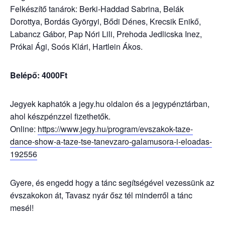
Felkészítő tanárok: Berki-Haddad Sabrina, Belák
Dorottya, Bordás Györgyi, Bődi Dénes, Krecsik Enikő,
Labancz Gábor, Pap Nóri Lili, Prehoda Jedlicska Inez,
Prókai Ági, Soós Klári, Hartlein Ákos.
Belépő: 4000Ft
Jegyek kaphatók a jegy.hu oldalon és a jegypénztárban,
ahol készpénzzel fizethetők.
Online:
https://www.jegy.hu/program/evszakok-taze-
dance-show-a-taze-tse-tanevzaro-galamusora-i-eloadas-
192556
Gyere, és engedd hogy a tánc segítségével vezessünk az
évszakokon át, Tavasz nyár ősz tél minderről a tánc
mesél!