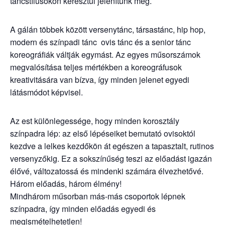
táncstílusokon keresztül jelenítünk meg.
A gálán többek között versenytánc, társastánc, hip hop,
modern és színpadi tánc ovis tánc és a senior tánc
koreográfiák váltják egymást. Az egyes műsorszámok
megvalósítása teljes mértékben a koreográfusok
kreativitására van bízva, így minden jelenet egyedi
látásmódot képvisel.
Az est különlegessége, hogy minden korosztály
színpadra lép: az első lépéseiket bemutató ovisoktól
kezdve a lelkes kezdőkön át egészen a tapasztalt, rutinos
versenyzőkig. Ez a sokszínűség teszi az előadást igazán
élővé, változatossá és mindenki számára élvezhetővé.
Három előadás, három élmény!
Mindhárom műsorban más-más csoportok lépnek
színpadra, így minden előadás egyedi és
megismételhetetlen!