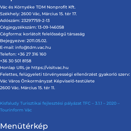
Vác és Környéke TDM Nonprofit Kft.
Székhely: 2600 Vác, Március 15. tér 17.
Adószám: 23297759-2-13
Cégjegyzékszám: 13-09-146058
Cégforma: korlátolt felelősségű társaság
Bejegyezve: 2011.05.02.
E-mail: info@tdm.vac.hu
Telefon: +36 27 316 160
+36 30 501 8158
Honlap URL-je https://visitvac.hu
Felettes, felügyeleti törvényességi ellenőrzést gyakorló szerv:
Vác Város Önkormányzat Képviselő-testülete
2600 Vác. Március 15. tér 11.
Kisfaludy Turisztikai fejlesztési pályázat TFC – 3.1.1 – 2020 –
Tourinform Vác
Menütérkép