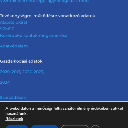
Vezetők elérhetősége, ügyfélfogadási rend
Tevékenységre, működésre vonatkozó adatok
Alapító okirat
SZMSZ
Közérdekű adatok megismerése
Adatvédelem
Gazdálkodási adatok
2020
,
2021
,
2022,
2023,
2024
Szerződések
A weboldalon a minőségi felhasználói élmény érdekében sütiket
Info tv. előírása szerinti nem releváns információk
használunk.
Részletek