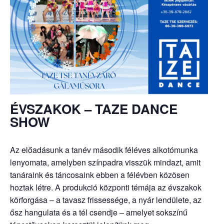
ÉVSZAKOK – TAZE DANCE
SHOW
Az előadásunk a tanév második féléves alkotómunka
lenyomata, amelyben színpadra visszük mindazt, amit
tanáraink és táncosaink ebben a félévben közösen
hoztak létre. A produkció központi témája az évszakok
körforgása – a tavasz frissessége, a nyár lendülete, az
ősz hangulata és a tél csendje – amelyet sokszínű