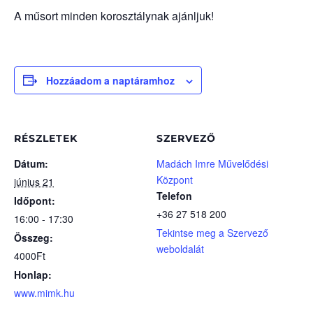
A műsort minden korosztálynak ajánljuk!
Hozzáadom a naptáramhoz
RÉSZLETEK
SZERVEZŐ
Dátum:
Madách Imre Művelődési
Központ
június 21
Telefon
Időpont:
+36 27 518 200
16:00 - 17:30
Tekintse meg a Szervező
Összeg:
weboldalát
4000Ft
Honlap:
www.mimk.hu