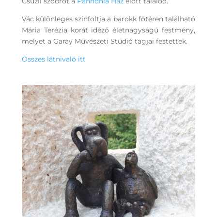
Csúzli szobrot a
Pannónia Ház
előtt találod.
Vác különleges színfoltja a barokk főtéren található
Mária Terézia korát idéző életnagyságú festmény
,
melyet a Garay Művészeti Stúdió tagjai festettek.
Összes látnivaló itt