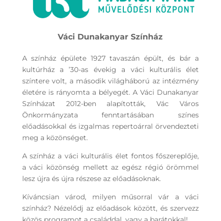
Váci Dunakanyar Színház
A színház épülete 1927 tavaszán épült, és bár a
kultúrház a ’30-as évekig a váci kulturális élet
színtere volt, a második világháború az intézmény
életére is rányomta a bélyegét. A Váci Dunakanyar
Színházat 2012-ben alapították, Vác Város
Önkormányzata fenntartásában színes
előadásokkal és izgalmas repertoárral örvendezteti
meg a közönséget.
A színház a váci kulturális élet fontos főszereplője,
a váci közönség mellett az egész régió örömmel
lesz újra és újra részese az előadásoknak.
Kíváncsian várod, milyen műsorral vár a váci
színház? Nézelődj az előadások között, és szervezz
közös programot a családdal, vagy a barátokkal!