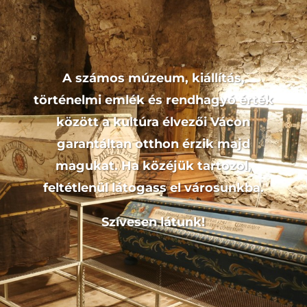
A számos múzeum, kiállítás,
történelmi emlék és rendhagyó érték
között a kultúra élvezői Vácon
garantáltan otthon érzik majd
magukat. Ha közéjük tartozol,
feltétlenül látogass el városunkba.
Szívesen látunk!