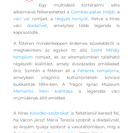
Egy múltidéző történelmi séta
alkalmával felkeresheted a
Gombás-patak hídját
, a
váci vár
romjait, a
Hegyes tornyot
, illetve a híres
váci
diadalívet
, amelyhez több legenda is
kapcsolódik.
A főtéren mindenképpen érdemes közelebbről is
megtekinteni az egykor itt álló
Szent Mihály
templom
romjait, és az altemplomban található
régészeti kiállítást, amely évszázados emlékeket
őriz. Szintén a főtéren áll a
Fehérek temploma
,
amelyben világhírű kultúrtörténeti kincsre
bukkantak 1994-ben. A Tragor Ignác Múzeum
Memento Mori kiállítása
a legendás váci
múmiáknak állít emléket.
A híres
Kolodko-szobrokat
is feltétlenül keresd fel,
ha Vácon jársz! Mária Terézia szobrát a diadalívnél,
az Anyám tyúkja szobrot a vasútállomáson, míg a