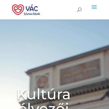
Kultúra
élvezői