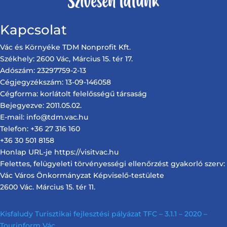
Kapcsolat
Vác és Környéke TDM Nonprofit Kft.
Székhely: 2600 Vác, Március 15. tér 17.
Adószám: 23297759-2-13
Cégjegyzékszám: 13-09-146058
Cégforma: korlátolt felelősségű társaság
Bejegyezve: 2011.05.02.
E-mail: info@tdm.vac.hu
Telefon: +36 27 316 160
+36 30 501 8158
Honlap URL-je https://visitvac.hu
Felettes, felügyeleti törvényességi ellenőrzést gyakorló szerv:
Vác Város Önkormányzat Képviselő-testülete
2600 Vác. Március 15. tér 11.
Kisfaludy Turisztikai fejlesztési pályázat TFC – 3.1.1 – 2020 –
Tourinform Vác