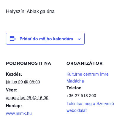
Helyszín: Ablak galéria
Pridať do môjho kalendára
PODROBNOSTI NA
ORGANIZÁTOR
Kezdés:
Kultúrne centrum Imre
Madácha
június 29 @ 08:00
Telefon
Vége:
+36 27 518 200
augusztus 25 @ 16:00
Tekintse meg a Szervező
Honlap:
weboldalát
www.mimk.hu