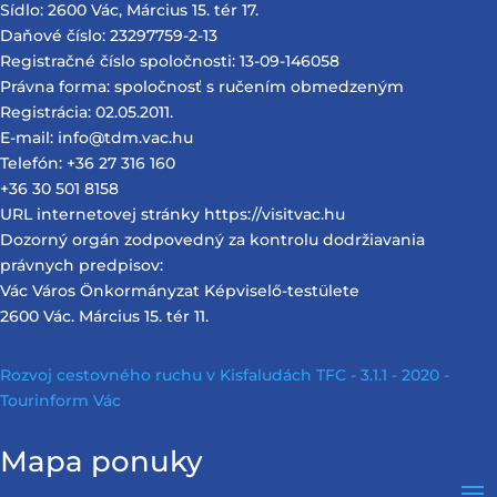
Sídlo: 2600 Vác, Március 15. tér 17.
Daňové číslo: 23297759-2-13
Registračné číslo spoločnosti: 13-09-146058
Právna forma: spoločnosť s ručením obmedzeným
Registrácia: 02.05.2011.
E-mail: info@tdm.vac.hu
Telefón: +36 27 316 160
+36 30 501 8158
URL internetovej stránky https://visitvac.hu
Dozorný orgán zodpovedný za kontrolu dodržiavania
právnych predpisov:
Vác Város Önkormányzat Képviselő-testülete
2600 Vác. Március 15. tér 11.
Rozvoj cestovného ruchu v Kisfaludách TFC - 3.1.1 - 2020 -
Tourinform Vác
Mapa ponuky