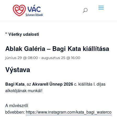
" Všetky udalosti
Ablak Galéria – Bagi Kata kiállítása
június 29 @ 08:00
-
augusztus 25 @ 16:00
Výstava
Bagi Kata
, az
Akvarell Ünnep 2026
c. kiállítás I. díjas
alkotójának munkái!
A művészről
bővebben:
https://www.instagram.com/kata_bagi_watercolou