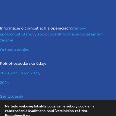
Informácie o činnostiach a operáciách
Stanovy
spoločnosti
Stanovy spoločnosti
Informácie vo
verejnom
záujme
Ochrana údajov
Poľnohospodárske údaje
2020
,
2021
,
2022,
2023,
2024
Szerződések
Na tejto webovej lokalite používame súbory cookie na
Nerelevantné informácie podľa požiadaviek Info tv.
zabezpečenie kvalitného používateľského zážitku.
Podrobnosti na