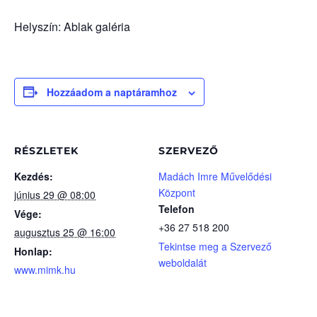
Helyszín: Ablak galéria
Hozzáadom a naptáramhoz
RÉSZLETEK
SZERVEZŐ
Kezdés:
Madách Imre Művelődési
Központ
június 29 @ 08:00
Telefon
Vége:
+36 27 518 200
augusztus 25 @ 16:00
Tekintse meg a Szervező
Honlap:
weboldalát
www.mimk.hu