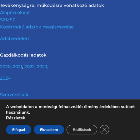
Tevékenységre, működésre vonatkozó adatok
Alapító okirat
SZMSZ
Közérdekű adatok megismerése
Adatvédelem
Gazdálkodási adatok
2020
,
2021
,
2022,
2023,
2024
Szerződések
A weboldalon a minőségi felhasználói élmény érdekében sütiket
Info tv. előírása szerinti nem releváns információk
használunk.
Részletek
Close GDPR Cooki
Elfogad
Elutasítom
Beállítások