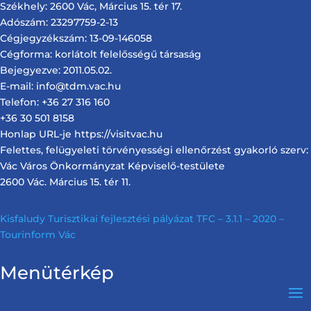
Székhely: 2600 Vác, Március 15. tér 17.
Adószám: 23297759-2-13
Cégjegyzékszám: 13-09-146058
Cégforma: korlátolt felelősségű társaság
Bejegyezve: 2011.05.02.
E-mail: info@tdm.vac.hu
Telefon: +36 27 316 160
+36 30 501 8158
Honlap URL-je https://visitvac.hu
Felettes, felügyeleti törvényességi ellenőrzést gyakorló szerv:
Vác Város Önkormányzat Képviselő-testülete
2600 Vác. Március 15. tér 11.
Kisfaludy Turisztikai fejlesztési pályázat TFC – 3.1.1 – 2020 –
Tourinform Vác
Menütérkép