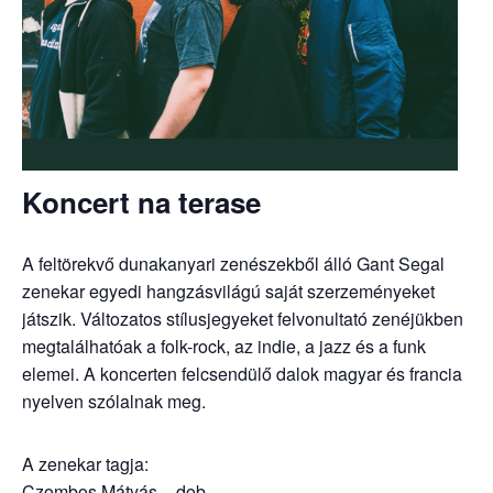
Koncert na terase
A feltörekvő dunakanyari zenészekből álló Gant Segal
zenekar egyedi hangzásvilágú saját szerzeményeket
játszik. Változatos stílusjegyeket felvonultató zenéjükben
megtalálhatóak a folk-rock, az indie, a jazz és a funk
elemei. A koncerten felcsendülő dalok magyar és francia
nyelven szólalnak meg.
A zenekar tagja:
Czombos Mátyás – dob