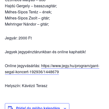
Hajdú Gergely – basszusgitár;
Méhes-Sipos Teréz – ének;
Méhes-Sipos Zsolt – gitár;
Mehringer Nándor – gitár;
Jegyár: 2000 Ft
Jegyek jegypénztárunkban és online kaphatók!
Online jegyvásárlás:
https://www.jegy.hu/program/gant-
segal-koncert-192936/1448679
Helyszín: Kávézó Terasz
Pridať do môjho kalendára