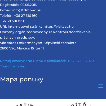
Registrácia: 02.05.2011.
E-mail: info@tdm.vac.hu
Telefón: +36 27 316 160
+36 30 501 8158
URL internetovej stránky https://visitvac.hu
Dozorný orgán zodpovedný za kontrolu dodržiavania
právnych predpisov:
Vác Város Önkormányzat Képviselő-testülete
2600 Vác. Március 15. tér 11.
Rozvoj cestovného ruchu v Kisfaludách TFC - 3.1.1 - 2020 -
Tourinform Vác
Mapa ponuky