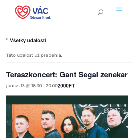
" Všetky udalosti
Táto udalosť už prebehla.
Teraszkoncert: Gant Segal zenekar
2000FT
június 13 @ 18:30
-
20:00