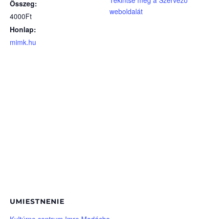
Összeg:
weboldalát
4000Ft
Honlap:
mimk.hu
UMIESTNENIE
Kultúrne centrum Imre Madácha