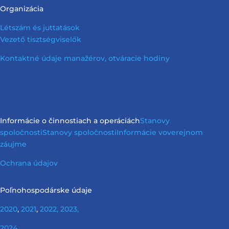
Organizácia
Létszám és juttatások
Vezető tisztségviselők
Kontaktné údaje manažérov, otváracie hodiny
Informácie o činnostiach a operáciách
Stanovy
spoločnosti
Stanovy spoločnosti
Informácie vo
verejnom
záujme
Ochrana údajov
Poľnohospodárske údaje
2020
,
2021
,
2022,
2023,
2024