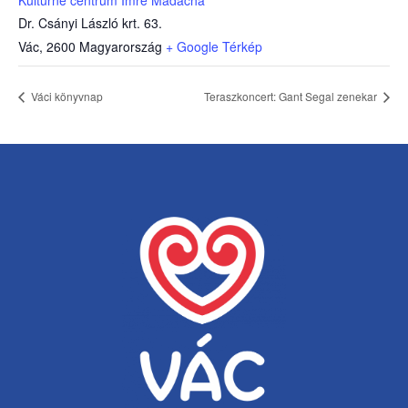
Dr. Csányi László krt. 63.
Vác
,
2600
Magyarország
+ Google Térkép
Váci könyvnap
Teraszkoncert: Gant Segal zenekar