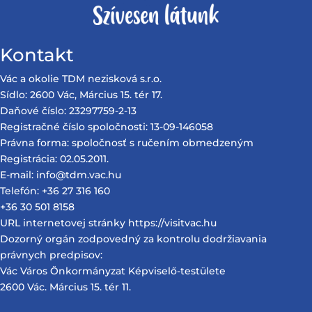
Kontakt
Vác a okolie TDM nezisková s.r.o.
Sídlo: 2600 Vác, Március 15. tér 17.
Daňové číslo: 23297759-2-13
Registračné číslo spoločnosti: 13-09-146058
Právna forma: spoločnosť s ručením obmedzeným
Registrácia: 02.05.2011.
E-mail: info@tdm.vac.hu
Telefón: +36 27 316 160
+36 30 501 8158
URL internetovej stránky https://visitvac.hu
Dozorný orgán zodpovedný za kontrolu dodržiavania
právnych predpisov:
Vác Város Önkormányzat Képviselő-testülete
2600 Vác. Március 15. tér 11.