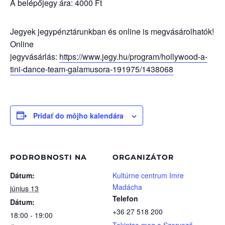
A belépőjegy ára: 4000 Ft
Jegyek jegypénztárunkban és online is megvásárolhatók!
Online
jegyvásárlás:
https://www.jegy.hu/program/hollywood-a-
tini-dance-team-galamusora-191975/1438068
Pridať do môjho kalendára
PODROBNOSTI NA
ORGANIZÁTOR
Dátum:
Kultúrne centrum Imre
Madácha
június 13
Telefon
Dátum:
+36 27 518 200
18:00 - 19:00
Tekintse meg a Szervező