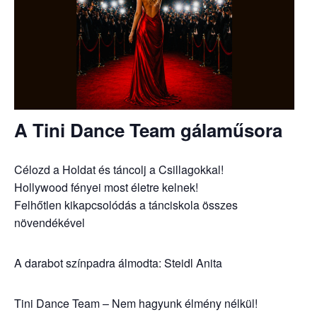
A Tini Dance Team gálaműsora
Célozd a Holdat és táncolj a Csillagokkal!
Hollywood fényei most életre kelnek!
Felhőtlen kikapcsolódás a tánciskola összes
növendékével
A darabot színpadra álmodta: Steidl Anita
Tini Dance Team – Nem hagyunk élmény nélkül!