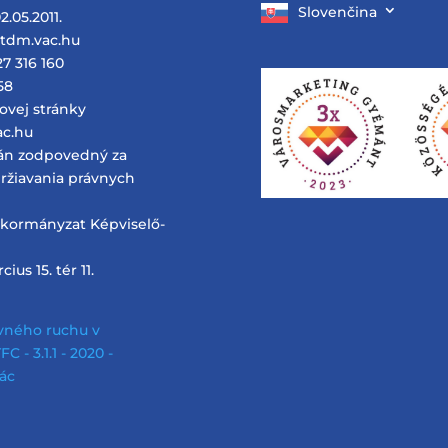
Slovenčina
2.05.2011.
@tdm.vac.hu
27 316 160
58
ovej stránky
vac.hu
án zodpovedný za
ržiavania právnych
nkormányzat Képviselő-
ius 15. tér 11.
vného ruchu v
C - 3.1.1 - 2020 -
ác