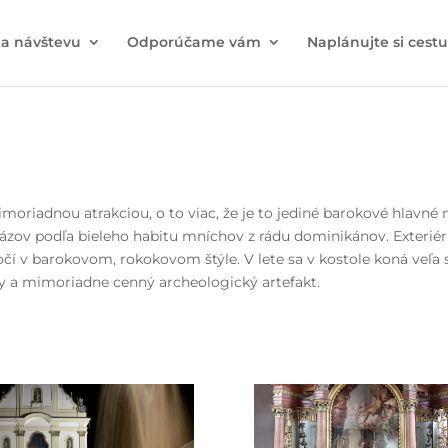
na návštevu
Odporúčame vám
Naplánujte si cestu
oriadnou atrakciou, o to viac, že je to jediné barokové hlavné 
názov podľa bieleho habitu mníchov z rádu dominikánov. Exteriér
očí v barokovom, rokokovom štýle. V lete sa v kostole koná veľa 
y a mimoriadne cenný archeologický artefakt.