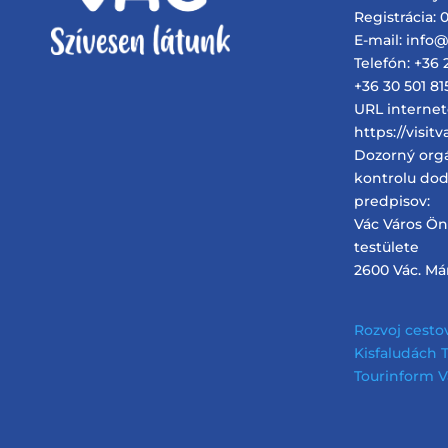
Registrácia: 0
E-mail: info
Telefón: +36 
+36 30 501 81
URL internet
https://visit
Dozorný org
kontrolu dod
predpisov:
Vác Város Ö
testülete
2600 Vác. Márc
Rozvoj cesto
Kisfaludách TF
Tourinform V