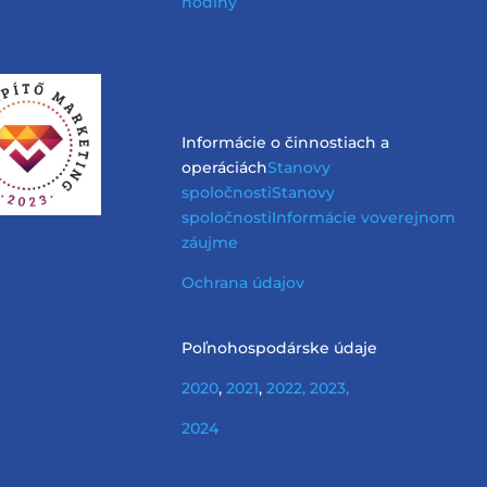
hodiny
Informácie o činnostiach a
operáciách
Stanovy
spoločnosti
Stanovy
spoločnosti
Informácie vo
verejnom
záujme
Ochrana údajov
Poľnohospodárske údaje
2020
,
2021
,
2022,
2023,
2024