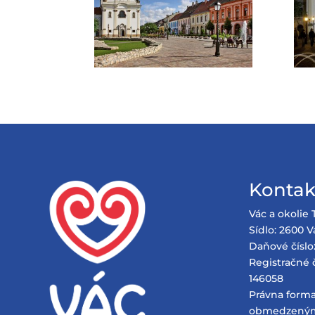
Kontak
Vác a okolie 
Sídlo: 2600 Vá
Daňové číslo
Registračné č
146058
Právna forma
obmedzený