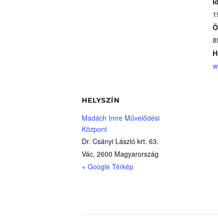
I
1
Ö
8
H
w
HELYSZÍN
Madách Imre Művelődési
Központ
Dr. Csányi László krt. 63.
Vác
,
2600
Magyarország
+ Google Térkép