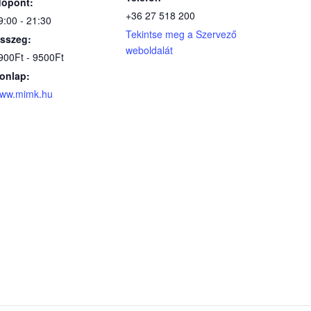
dőpont:
+36 27 518 200
9:00 - 21:30
Tekintse meg a Szervező
sszeg:
weboldalát
900Ft - 9500Ft
onlap:
ww.mimk.hu