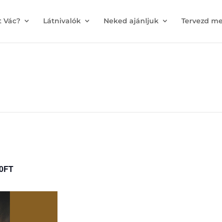
t Vác?
Látnivalók
Neked ajánljuk
Tervezd me
00FT