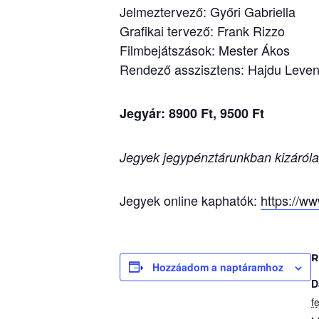
Jelmeztervező: Győri Gabriella
Grafikai tervező: Frank Rizzo
Filmbejátszások: Mester Ákos
Rendező asszisztens: Hajdu Leven
Jegyár: 8900 Ft, 9500 Ft
Jegyek jegypénztárunkban kizáróla
Jegyek online kaphatók:
https://w
R
Hozzáadom a naptáramhoz
D
f