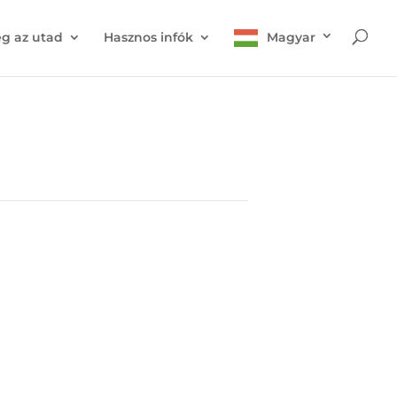
g az utad
Hasznos infók
Magyar