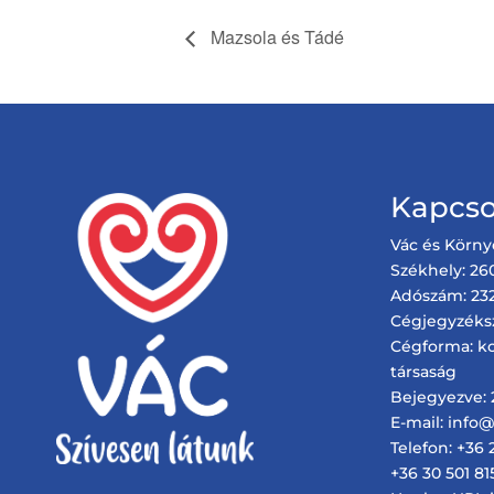
Mazsola és Tádé
Kapcso
Vác és Körny
Székhely: 260
Adószám: 232
Cégjegyzéks
Cégforma: ko
társaság
Bejegyezve: 2
E-mail: info
Telefon: +36 
+36 30 501 81