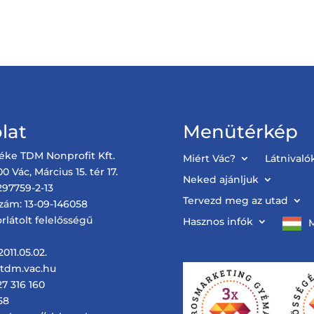
lat
Menütérkép
éke TDM Nonprofit Kft.
Miért Vác?
Látnivaló
0 Vác, Március 15. tér 17.
Neked ajánljuk
97759-2-13
Tervezd meg az utad
zám: 13-09-146058
rlátolt felelősségű
Hasznos infók
011.05.02.
@tdm.vac.hu
27 316 160
58