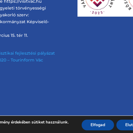
 https://visitvac.hu
ügyeleti törvényességi
gyakorló szerv:
nkormányzat Képviselő-
ius 15. tér 11.
sztikai fejlesztési pályázat
 2020 – Tourinform Vác
lmény érdekében sütiket használunk.
Elfogad
Elu