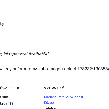
te
g készpénzzel fizethetők!
ww.jegy.hu/program/szabo-magda-abigel-178232/130358
ÉSZLETEK
SZERVEZŐ
átum:
Madách Imre Művelődési
Központ
ebruár 19
Telefon