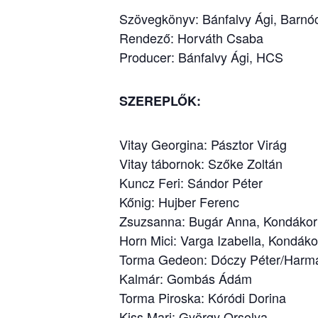
Szövegkönyv: Bánfalvy Ági, Barnó
Rendező: Horváth Csaba
Producer: Bánfalvy Ági, HCS
SZEREPLŐK:
Vitay Georgina: Pásztor Virág
Vitay tábornok: Szőke Zoltán
Kuncz Feri: Sándor Péter
Kőnig: Hujber Ferenc
Zsuzsanna: Bugár Anna, Kondákor 
Horn Mici: Varga Izabella, Kondáko
Torma Gedeon: Dóczy Péter/Harma
Kalmár: Gombás Ádám
Torma Piroska: Kóródi Dorina
Kiss Mari: György Orsolya