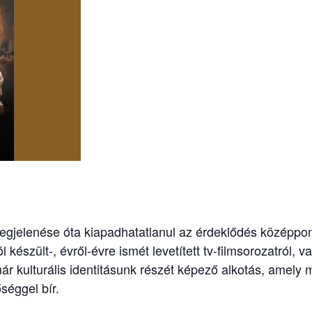
elenése óta kiapadhatatlanul az érdeklődés középpontj
készült-, évről-évre ismét levetített tv-filmsorozatról, 
ár kulturális identitásunk részét képező alkotás, amel
séggel bír.