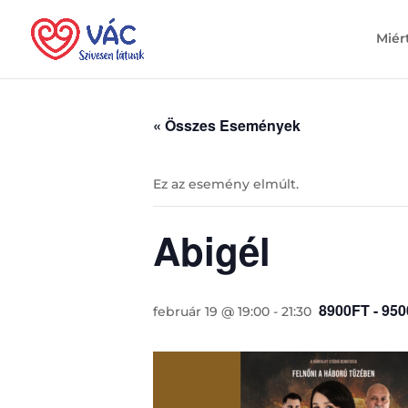
Miér
« Összes Események
Ez az esemény elmúlt.
Abigél
8900FT - 95
február 19 @ 19:00
-
21:30