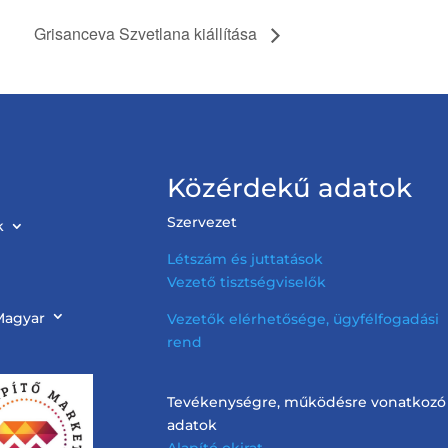
Grisanceva Szvetlana kiállítása
Közérdekű adatok
Szervezet
k
Létszám és juttatások
Vezető tisztségviselők
Magyar
Vezetők elérhetősége, ügyfélfogadási
rend
Tevékenységre, működésre vonatkozó
adatok
Alapító okirat