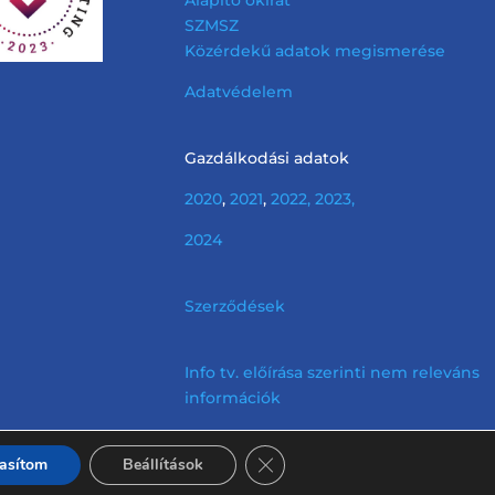
SZMSZ
Közérdekű adatok megismerése
Adatvédelem
Gazdálkodási adatok
2020
,
2021
,
2022,
2023,
2024
Szerződések
Info tv. előírása szerinti nem releváns
információk
Close GDPR Cookie Banner
tasítom
Beállítások