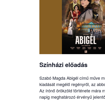
Színházi előadás
Szabó Magda Abigél című műve megj
kiadását megélő regényről, az abból 
Az írónő örökzöld története mára m
napig meghatározó érvényű jelentő