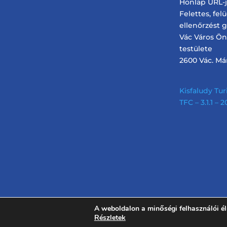
Honlap URL-je
Felettes, fel
ellenőrzést 
Vác Város Ö
testülete
2600 Vác. Márc
Kisfaludy Turi
TFC – 3.1.1 –
A weboldalon a minőségi felhasználói é
Részletek