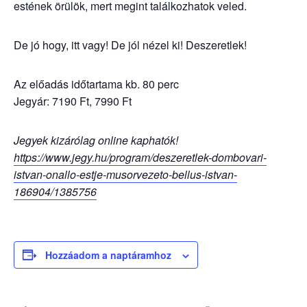
estének örülök, mert megint találkozhatok veled.
De jó hogy, itt vagy! De jól nézel ki! Deszeretlek!
Az előadás időtartama kb. 80 perc
Jegyár: 7190 Ft, 7990 Ft
Jegyek kizárólag online kaphatók!
https://www.jegy.hu/program/deszeretlek-dombovari-
istvan-onallo-estje-musorvezeto-bellus-istvan-
186904/1385756
Hozzáadom a naptáramhoz