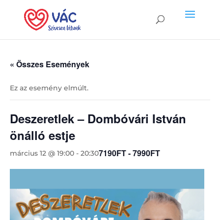
« Összes Események
Ez az esemény elmúlt.
Deszeretlek – Dombóvári István
önálló estje
7190FT - 7990FT
március 12 @ 19:00
-
20:30