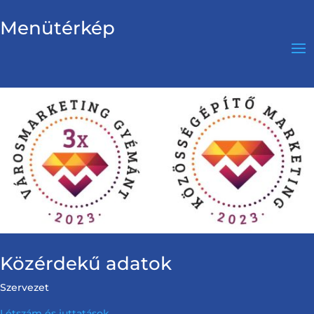
Menütérkép
Közérdekű adatok
Szervezet
Létszám és juttatások