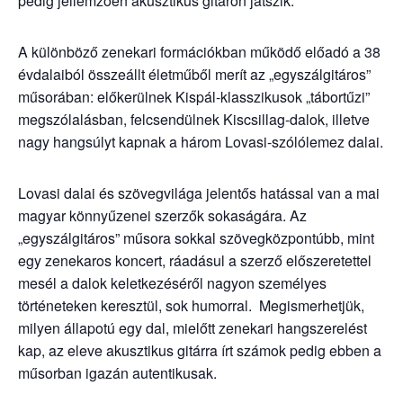
pedig jellemzően akusztikus gitáron játszik.
A különböző zenekari formációkban működő előadó a 38
évdalaiból összeállt életműből merít az „egyszálgitáros”
műsorában: előkerülnek Kispál-klasszikusok „tábortűzi”
megszólalásban, felcsendülnek Kiscsillag-dalok, illetve
nagy hangsúlyt kapnak a három Lovasi-szólólemez dalai.
Lovasi dalai és szövegvilága jelentős hatással van a mai
magyar könnyűzenei szerzők sokaságára. Az
„egyszálgitáros” műsora sokkal szövegközpontúbb, mint
egy zenekaros koncert, ráadásul a szerző előszeretettel
mesél a dalok keletkezéséről nagyon személyes
történeteken keresztül, sok humorral. Megismerhetjük,
milyen állapotú egy dal, mielőtt zenekari hangszerelést
kap, az eleve akusztikus gitárra írt számok pedig ebben a
műsorban igazán autentikusak.