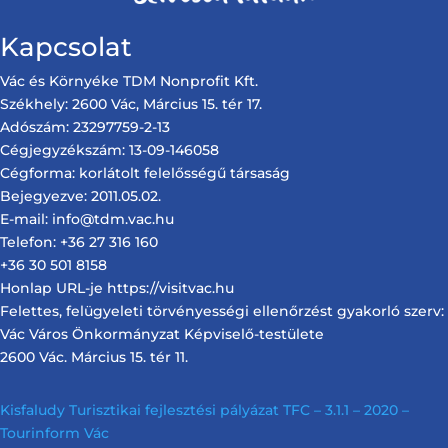
Kapcsolat
Vác és Környéke TDM Nonprofit Kft.
Székhely: 2600 Vác, Március 15. tér 17.
Adószám: 23297759-2-13
Cégjegyzékszám: 13-09-146058
Cégforma: korlátolt felelősségű társaság
Bejegyezve: 2011.05.02.
E-mail: info@tdm.vac.hu
Telefon: +36 27 316 160
+36 30 501 8158
Honlap URL-je https://visitvac.hu
Felettes, felügyeleti törvényességi ellenőrzést gyakorló szerv:
Vác Város Önkormányzat Képviselő-testülete
2600 Vác. Március 15. tér 11.
Kisfaludy Turisztikai fejlesztési pályázat TFC – 3.1.1 – 2020 –
Tourinform Vác