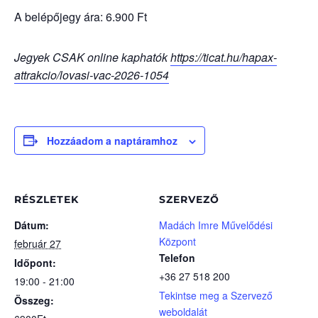
A belépőjegy ára: 6.900 Ft
Jegyek CSAK online kaphatók
https://ticat.hu/hapax-
attrakcio/lovasi-vac-2026-1054
Hozzáadom a naptáramhoz
RÉSZLETEK
SZERVEZŐ
Dátum:
Madách Imre Művelődési
Központ
február 27
Telefon
Időpont:
+36 27 518 200
19:00 - 21:00
Tekintse meg a Szervező
Összeg:
weboldalát