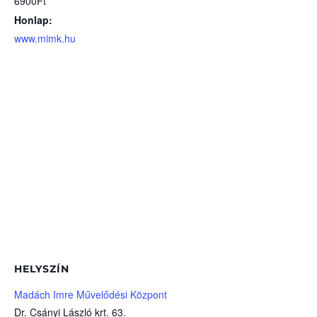
6900Ft
Honlap:
www.mimk.hu
HELYSZÍN
Madách Imre Művelődési Központ
Dr. Csányi László krt. 63.