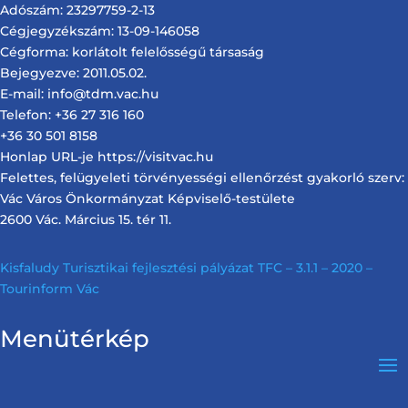
Adószám: 23297759-2-13
Cégjegyzékszám: 13-09-146058
Cégforma: korlátolt felelősségű társaság
Bejegyezve: 2011.05.02.
E-mail: info@tdm.vac.hu
Telefon: +36 27 316 160
+36 30 501 8158
Honlap URL-je https://visitvac.hu
Felettes, felügyeleti törvényességi ellenőrzést gyakorló szerv:
Vác Város Önkormányzat Képviselő-testülete
2600 Vác. Március 15. tér 11.
Kisfaludy Turisztikai fejlesztési pályázat TFC – 3.1.1 – 2020 –
Tourinform Vác
Menütérkép