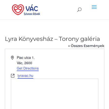
Lyra Könyvesház – Torony galéria
« Összes Események
Address
Piac utca 1.
Vác
,
2600
Get Directions
Website
lyravac.hu