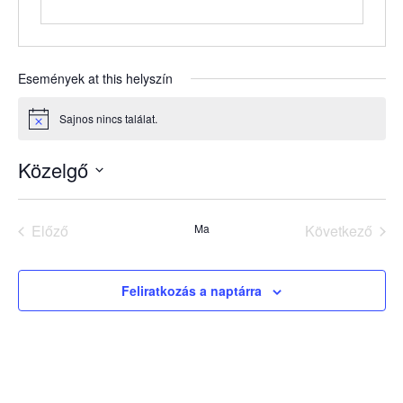
Események at this helyszín
Sajnos nincs találat.
Notice
Közelgő
Dátum
kiválasztása.
Előző
Ma
Következő
Események
Esemény
Feliratkozás a naptárra