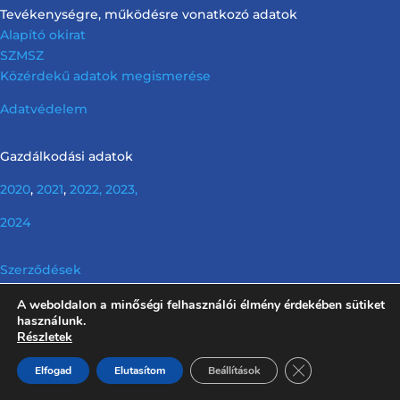
Tevékenységre, működésre vonatkozó adatok
Alapító okirat
SZMSZ
Közérdekű adatok megismerése
Adatvédelem
Gazdálkodási adatok
2020
,
2021
,
2022,
2023,
2024
Szerződések
A weboldalon a minőségi felhasználói élmény érdekében sütiket
Info tv. előírása szerinti nem releváns információk
használunk.
Részletek
Close GDPR Cooki
Elfogad
Elutasítom
Beállítások