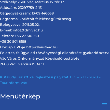
Székhely: 2600 Vác, Március 15. tér 17.
Adószám: 23297759-2-13
Cégjegyzékszám: 13-09-146058
Cégforma: korlátolt felelősségű társaság
Bejegyezve: 2011.05.02.
E-mail: info@tdm.vac.hu
Telefon: +36 27 316 160
+36 30 501 8158
Honlap URL-je https://visitvac.hu
Felettes, felügyeleti törvényességi ellenőrzést gyakorló szerv:
Vác Város Önkormányzat Képviselő-testülete
2600 Vác. Március 15. tér 11.
Kisfaludy Turisztikai fejlesztési pályázat TFC – 3.1.1 – 2020 –
Tourinform Vác
Menütérkép