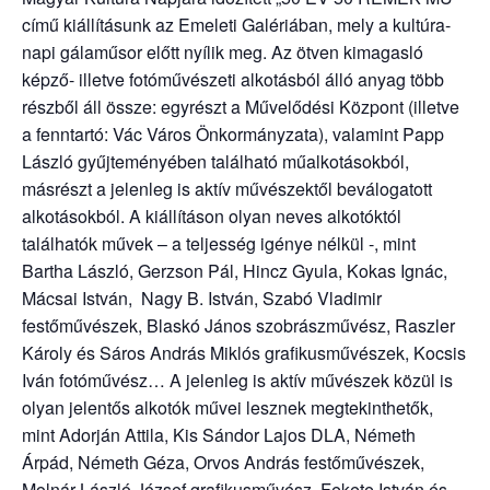
című kiállításunk az Emeleti Galériában, mely a kultúra-
napi gálaműsor előtt nyílik meg. Az ötven kimagasló
képző- illetve fotóművészeti alkotásból álló anyag több
részből áll össze: egyrészt a Művelődési Központ (illetve
a fenntartó: Vác Város Önkormányzata), valamint Papp
László gyűjteményében található műalkotásokból,
másrészt a jelenleg is aktív művészektől beválogatott
alkotásokból. A kiállításon olyan neves alkotóktól
találhatók művek – a teljesség igénye nélkül -, mint
Bartha László, Gerzson Pál, Hincz Gyula, Kokas Ignác,
Mácsai István, Nagy B. István, Szabó Vladimir
festőművészek, Blaskó János szobrászművész, Raszler
Károly és Sáros András Miklós grafikusművészek, Kocsis
Iván fotóművész… A jelenleg is aktív művészek közül is
olyan jelentős alkotók művei lesznek megtekinthetők,
mint Adorján Attila, Kis Sándor Lajos DLA, Németh
Árpád, Németh Géza, Orvos András festőművészek,
Molnár László József grafikusművész, Fekete István és