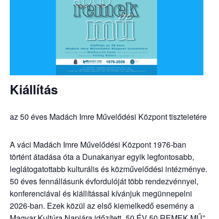
Kiállítás
az 50 éves Madách Imre Művelődési Központ tiszteletére
A váci Madách Imre Művelődési Központ 1976-ban
történt átadása óta a Dunakanyar egyik legfontosabb,
leglátogatottabb kulturális és közművelődési intézménye.
50 éves fennállásunk évfordulóját több rendezvénnyel,
konferenciával és kiállítással kívánjuk megünnepelni
2026-ban. Ezek közül az első kiemelkedő esemény a
Magyar Kultúra Napjára időzített „50 ÉV 50 REMEK MŰ”