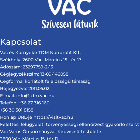
Kapcsolat
Vác és Környéke TDM Nonprofit Kft.
Székhely: 2600 Vác, Március 15. tér 17.
Adószám: 23297759-2-13
Cégjegyzékszám: 13-09-146058
Cégforma: korlátolt felelősségű társaság
Bejegyezve: 2011.05.02.
E-mail: info@tdm.vac.hu
Telefon: +36 27 316 160
+36 30 501 8158
Honlap URL-je https://visitvac.hu
Felettes, felügyeleti törvényességi ellenőrzést gyakorló szerv:
Vác Város Önkormányzat Képviselő-testülete
2600 Vác. Március 15. tér 11.