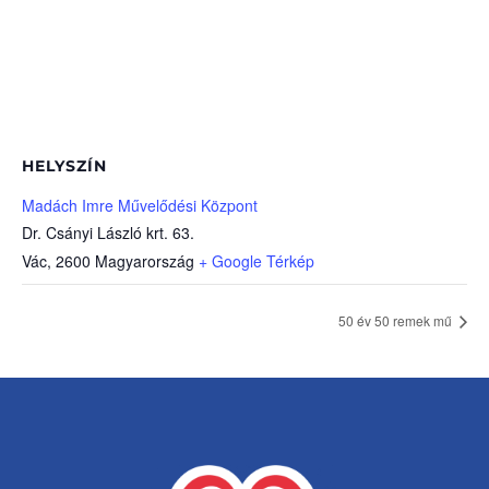
HELYSZÍN
Madách Imre Művelődési Központ
Dr. Csányi László krt. 63.
Vác
,
2600
Magyarország
+ Google Térkép
50 év 50 remek mű