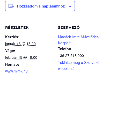
Hozzáadom a naptáramhoz
RÉSZLETEK
SZERVEZŐ
Kezdés:
Madách Imre Művelődési
Központ
január 16 @ 18:00
Telefon
Vége:
+36 27 518 200
február 15 @ 19:00
Tekintse meg a Szervező
Honlap:
weboldalát
www.mimk.hu