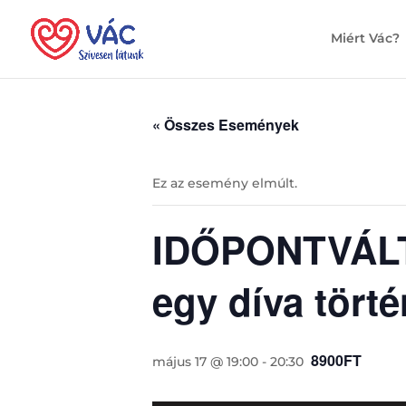
Miért Vác?
« Összes Események
Ez az esemény elmúlt.
IDŐPONTVÁLTO
egy díva törté
8900FT
május 17 @ 19:00
-
20:30