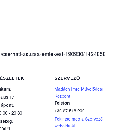
am/cserhati-zsuzsa-emlekest-190930/1424858
ÉSZLETEK
SZERVEZŐ
átum:
Madách Imre Művelődési
Központ
ájus 17
Telefon
dőpont:
+36 27 518 200
9:00 - 20:30
Tekintse meg a Szervező
sszeg:
weboldalát
900Ft