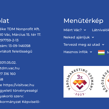
lat
Menütérkép
éke TDM Nonprofit Kft.
Miért Vác?
Látnivaló
0 Vác, Március 15. tér 17.
Neked ajánljuk
97759-2-13
Tervezd meg az utad
zám: 13-09-146058
rlátolt felelősségű
Hasznos infók
011.05.02.
@tdm.vac.hu
27 316 160
58
 https://visitvac.hu
ügyeleti törvényességi
gyakorló szerv:
nkormányzat Képviselő-