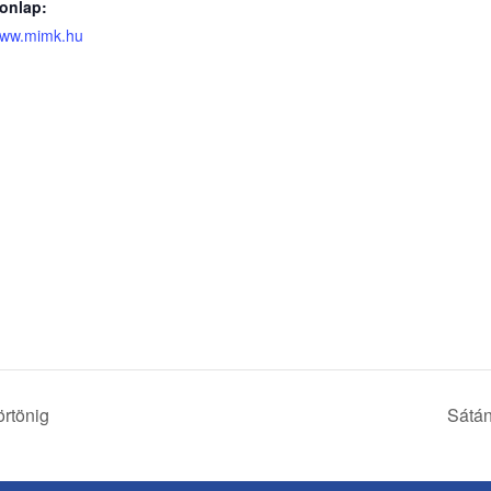
onlap:
ww.mimk.hu
örtönig
Sátán