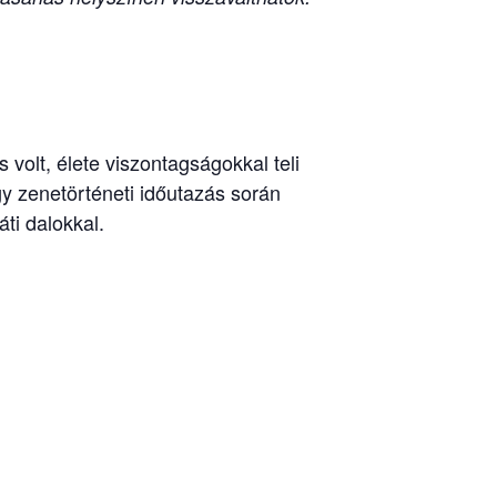
volt, élete viszontagságokkal teli
gy zenetörténeti időutazás során
ti dalokkal.