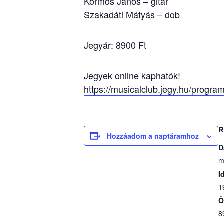
Kormos János – gitár
Szakadáti Mátyás – dob
Jegyár: 8900 Ft
Jegyek online kaphatók!
https://musicalclub.jegy.hu/progr
R
Hozzáadom a naptáramhoz
D
m
I
1
Ö
8