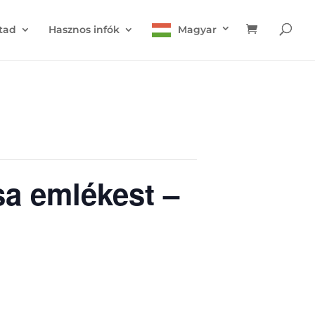
tad
Hasznos infók
Magyar
a emlékest –