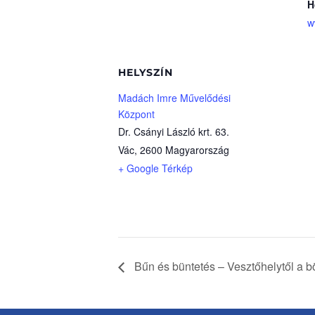
H
w
HELYSZÍN
Madách Imre Művelődési
Központ
Dr. Csányi László krt. 63.
Vác
,
2600
Magyarország
+ Google Térkép
Bűn és büntetés – Vesztőhelytől a b