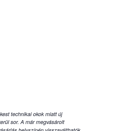
est technikai okok miatt új
kerül sor. A már megvásárolt
ásárlás helyszínén visszaválthatók.