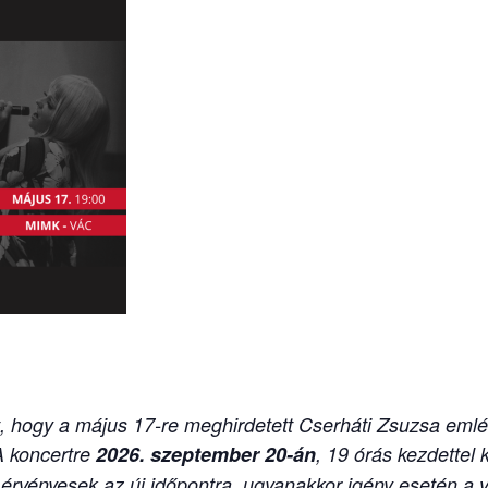
 hogy a május 17-re meghirdetett Cserháti Zsuzsa emlék
 koncertre
2026. szeptember 20-án
, 19 órás kezdettel 
érvényesek az új időpontra, ugyanakkor igény esetén a v