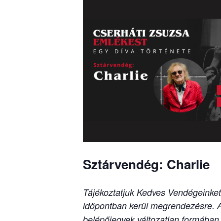
Sztárvendég: Charlie
Tájékoztatjuk Kedves Vendégeinket,
időpontban kerül megrendezésre. A
belépőjegyek változatlan formában 