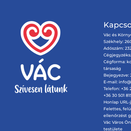
Kapcso
Vác és Körny
Székhely: 260
Adószám: 232
Cégjegyzéks
Cégforma: ko
társaság
Bejegyezve: 2
E-mail: info
Telefon: +36 
+36 30 501 81
Honlap URL-je
Felettes, fel
ellenőrzést 
Vác Város Ö
testülete