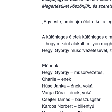
Megértésüket köszönjük, és szerete
„Egy este, amin újra életre kel a le
A különleges életek különleges elm
– hogy miként alakult, milyen megh
Hegyi György műsorvezetésével, ze
Előadók:
Hegyi György – műsorvezetés,
Charlie – ének
Hüse Janka – ének, vokál
Varga Dóra – ének, vokál
Csejtei Tamás – basszusgitár
Kardos Norbert – billentyű