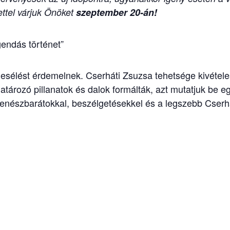
ttel várjuk Önöket
szeptember 20-án!
gendás történet”
esélést érdemelnek. Cserháti Zsuzsa tehetsége kivételes 
atározó pillanatok és dalok formálták, azt mutatjuk be e
nészbarátokkal, beszélgetésekkel és a legszebb Cserhá