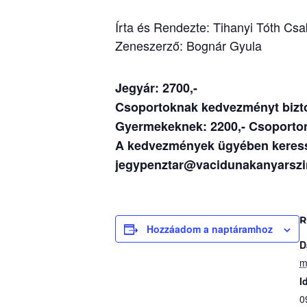
Írta és Rendezte: Tihanyi Tóth Cs
Zeneszerző: Bognár Gyula
Jegyár: 2700,-
Csoportoknak kedvezményt bizto
Gyermekeknek: 2200,- Csoportonké
A kedvezmények ügyében keress
jegypenztar@vacidunakanyarszin
R
Hozzáadom a naptáramhoz
D
m
I
0