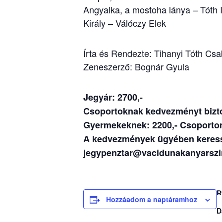
Angyalka, a mostoha lánya – Tóth 
Király – Válóczy Elek
Írta és Rendezte: Tihanyi Tóth Cs
Zeneszerző: Bognár Gyula
Jegyár: 2700,-
Csoportoknak kedvezményt bizto
Gyermekeknek: 2200,- Csoportonké
A kedvezmények ügyében keress
jegypenztar@vacidunakanyarszin
R
Hozzáadom a naptáramhoz
D