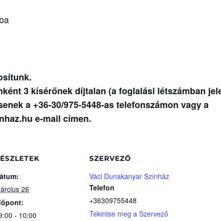
aba
sítunk.
nt 3 kísérőnek díjtalan (a foglalási létszámban jel
enek a +36-30/975-5448-as telefonszámon vagy a
haz.hu e-mail címen.
ÉSZLETEK
SZERVEZŐ
átum:
Váci Dunakanyar Színház
Telefon
árcius 26
+36309755448
dőpont:
Tekintse meg a Szervező
9:00 - 10:00