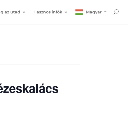
g az utad
Hasznos infók
Magyar
ézeskalács