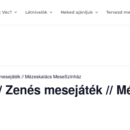
t Vác?
Látnivalók
Neked ajánljuk
Tervezd me
mesejáték // Mézeskalács MeseSzínház
 Zenés mesejáték // M