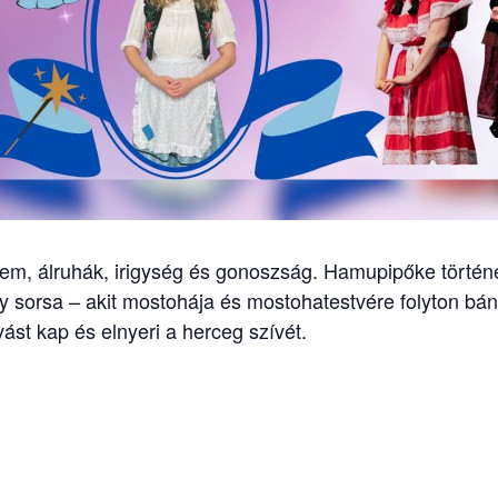
em, álruhák, irigység és gonoszság. Hamupipőke törté
ány sorsa – akit mostohája és mostohatestvére folyton bá
vást kap és elnyeri a herceg szívét.