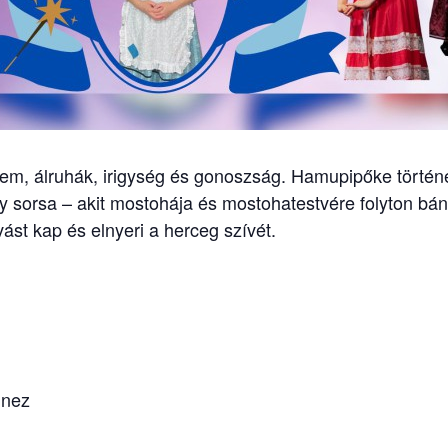
em, álruhák, irigység és gonoszság. Hamupipőke törté
ány sorsa – akit mostohája és mostohatestvére folyton bá
vást kap és elnyeri a herceg szívét.
Inez