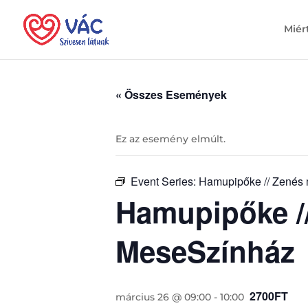
Miér
« Összes Események
Ez az esemény elmúlt.
Event Series:
Hamupipőke // Zenés 
Hamupipőke //
MeseSzínház
2700FT
március 26 @ 09:00
-
10:00