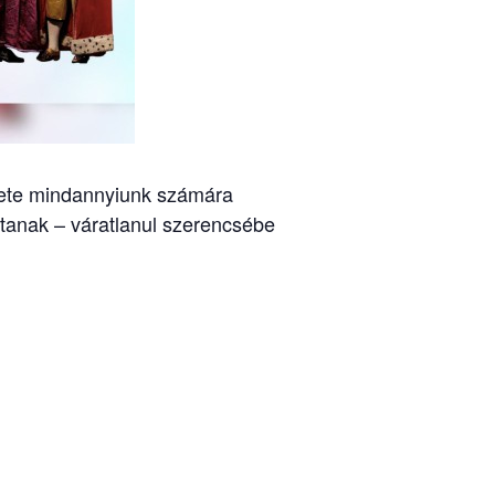
nete mindannyiunk számára
ntanak – váratlanul szerencsébe