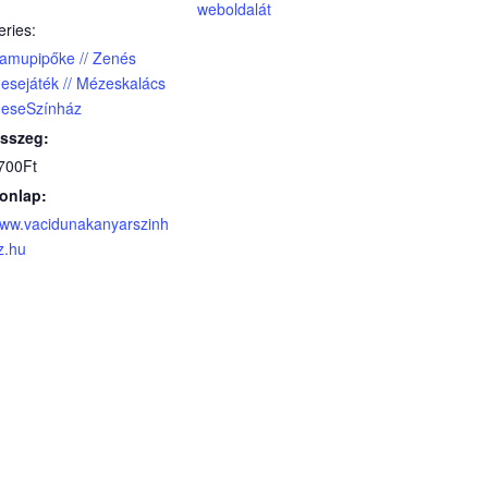
weboldalát
eries:
amupipőke // Zenés
esejáték // Mézeskalács
eseSzínház
sszeg:
700Ft
onlap:
ww.vacidunakanyarszinh
z.hu