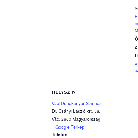
S
H
m
M
Ö
2
H
w
a
HELYSZÍN
Váci Dunakanyar Színház
Dr. Csányi László krt. 58.
Vác
,
2600
Magyarország
+ Google Térkép
Telefon