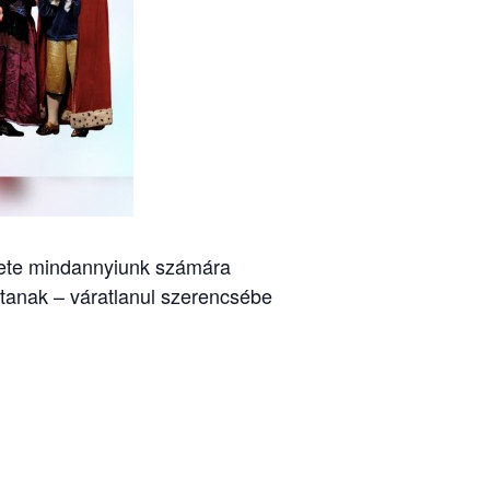
nete mindannyiunk számára
ntanak – váratlanul szerencsébe