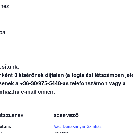
Inez
aba
sítunk.
nt 3 kísérőnek díjtalan (a foglalási létszámban jel
enek a +36-30/975-5448-as telefonszámon vagy a
haz.hu e-mail címen.
ÉSZLETEK
SZERVEZŐ
átum:
Váci Dunakanyar Színház