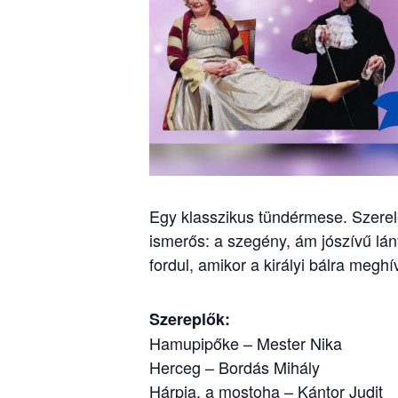
Egy klasszikus tündérmese. Szerel
ismerős: a szegény, ám jószívű l
fordul, amikor a királyi bálra meghí
Szereplők:
Hamupipőke – Mester Nika
Herceg – Bordás Mihály
Hárpia, a mostoha – Kántor Judit