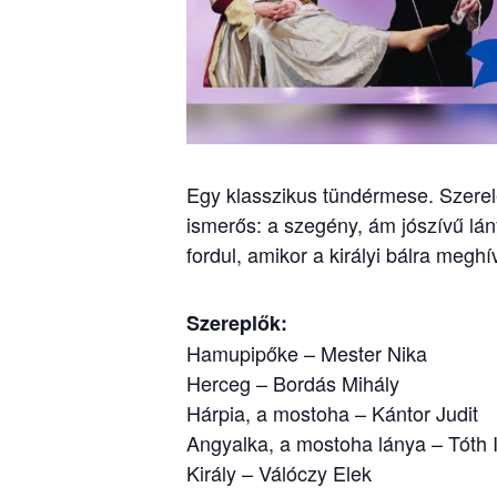
Egy klasszikus tündérmese. Szerel
ismerős: a szegény, ám jószívű l
fordul, amikor a királyi bálra meghí
Szereplők:
Hamupipőke – Mester Nika
Herceg – Bordás Mihály
Hárpia, a mostoha – Kántor Judit
Angyalka, a mostoha lánya – Tóth 
Király – Válóczy Elek