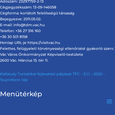
Adószám: 23297759-2-13
Cégjegyzékszám: 13-09-146058
Cégforma: korlátolt felelősségű társaság
Bejegyezve: 2011.05.02.
E-mail: info@tdm.vac.hu
Telefon: +36 27 316 160
+36 30 501 8158
Honlap URL-je https://visitvac.hu
Felettes, felügyeleti törvényességi ellenőrzést gyakorló szerv:
Vác Város Önkormányzat Képviselő-testülete
2600 Vác. Március 15. tér 11.
Kisfaludy Turisztikai fejlesztési pályázat TFC – 3.1.1 – 2020 –
Tourinform Vác
Menütérkép