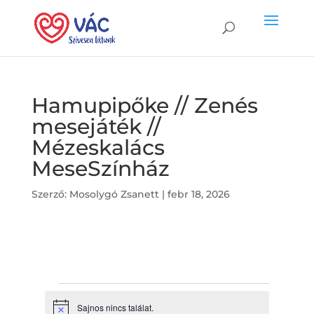
Hamupipőke // Zenés
mesejáték //
Mézeskalács
MeseSzínház
Szerző:
Mosolygó Zsanett
|
febr 18, 2026
Események
Sajnos nincs találat.
N