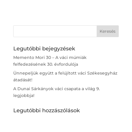
l
i
a
ó
s
z
t
á
s
Legutóbbi bejegyzések
Memento Mori 30 – A váci múmiák
felfedezésének 30. évfordulója
Ünnepeljük együtt a felújított váci Székesegyház
átadását!
A Dunai Sárkányok váci csapata a világ 9.
legjobbja!
Legutóbbi hozzászólások