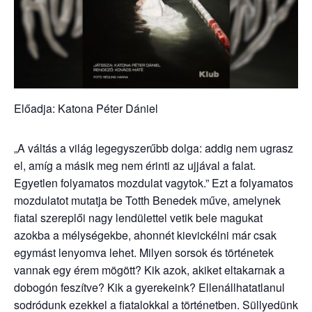
Előadja: Katona Péter Dániel
„A váltás a világ legegyszerűbb dolga: addig nem ugrasz
el, amíg a másik meg nem érinti az ujjával a falat.
Egyetlen folyamatos mozdulat vagytok.” Ezt a folyamatos
mozdulatot mutatja be Totth Benedek műve, amelynek
fiatal szereplői nagy lendülettel vetik bele magukat
azokba a mélységekbe, ahonnét kievickélni már csak
egymást lenyomva lehet. Milyen sorsok és történetek
vannak egy érem mögött? Kik azok, akiket eltakarnak a
dobogón feszítve? Kik a gyerekeink? Ellenállhatatlanul
sodródunk ezekkel a fiatalokkal a történetben. Süllyedünk