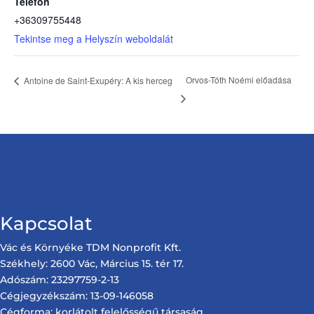
Telefon
+36309755448
Tekintse meg a Helyszín weboldalát
Orvos-Tóth Noémi előadása
Antoine de Saint-Exupéry: A kis herceg
Kapcsolat
Vác és Környéke TDM Nonprofit Kft.
Székhely: 2600 Vác, Március 15. tér 17.
Adószám: 23297759-2-13
Cégjegyzékszám: 13-09-146058
Cégforma: korlátolt felelősségű társaság