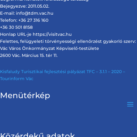
Bejegyezve: 2011.05.02.
E-mail: info@tdm.vac.hu
Telefon: +36 27 316 160
+36 30 501 8158
Honlap URL-je https://visitvac.hu
Felettes, felügyeleti törvényességi ellenőrzést gyakorló szerv:
Vác Város Önkormányzat Képviselő-testülete
2600 Vác. Március 15. tér 11.
Kisfaludy Turisztikai fejlesztési pályázat TFC – 3.1.1 – 2020 –
Tourinform Vác
Menütérkép
Közérdekű adatok