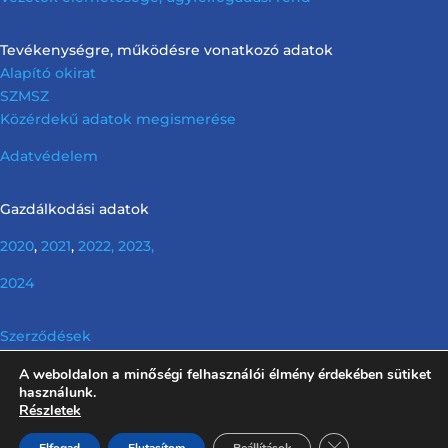
Tevékenységre, működésre vonatkozó adatok
Alapító okirat
SZMSZ
Közérdekű adatok megismerése
Adatvédelem
Gazdálkodási adatok
2020
,
2021
,
2022,
2023,
2024
Szerződések
A weboldalon a minőségi felhasználói élmény érdekében sütiket
Info tv. előírása szerinti nem releváns információk
használunk.
Részletek
Close GDPR Cooki