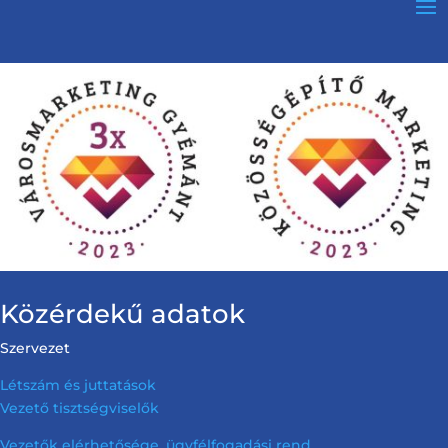
Közérdekű adatok
Szervezet
Létszám és juttatások
Vezető tisztségviselők
Vezetők elérhetősége, ügyfélfogadási rend