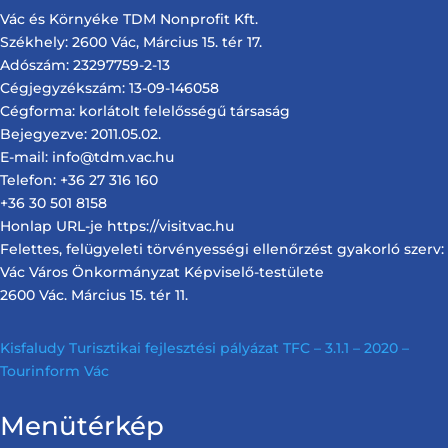
Vác és Környéke TDM Nonprofit Kft.
Székhely: 2600 Vác, Március 15. tér 17.
Adószám: 23297759-2-13
Cégjegyzékszám: 13-09-146058
Cégforma: korlátolt felelősségű társaság
Bejegyezve: 2011.05.02.
E-mail: info@tdm.vac.hu
Telefon: +36 27 316 160
+36 30 501 8158
Honlap URL-je https://visitvac.hu
Felettes, felügyeleti törvényességi ellenőrzést gyakorló szerv:
Vác Város Önkormányzat Képviselő-testülete
2600 Vác. Március 15. tér 11.
Kisfaludy Turisztikai fejlesztési pályázat TFC – 3.1.1 – 2020 –
Tourinform Vác
Menütérkép