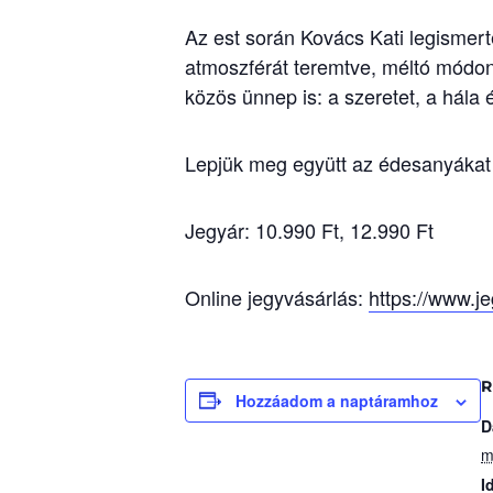
Az est során Kovács Kati legismert
atmoszférát teremtve, méltó mód
közös ünnep is: a szeretet, a hála
Lepjük meg együtt az édesanyákat 
Jegyár: 10.990 Ft, 12.990 Ft
Online jegyvásárlás:
https://www.j
R
Hozzáadom a naptáramhoz
D
m
I