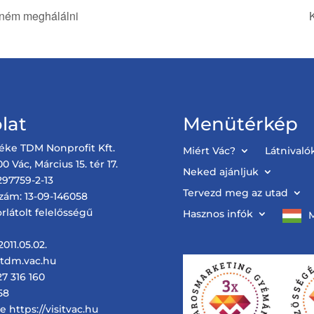
tném meghálálni
lat
Menütérkép
éke TDM Nonprofit Kft.
Miért Vác?
Látnivaló
0 Vác, Március 15. tér 17.
Neked ajánljuk
97759-2-13
Tervezd meg az utad
zám: 13-09-146058
rlátolt felelősségű
Hasznos infók
011.05.02.
@tdm.vac.hu
27 316 160
58
 https://visitvac.hu