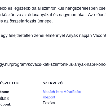
ebb és legszebb dalai szimfonikus hangszerelésben csen
on köszöntve az édesanyákat és nagymamákat. Az előa
 és az összetartozás ünnepe.
egy felejthetetlen zenei élménnyel Anyák napján Vácon!
egy.hu/program/kovacs-kati-szimfonikus-anyak-napi-kon
ÉSZLETEK
SZERVEZŐ
átum:
Madách Imre Művelődési
Központ
ájus 3
Telefon
dőpont: