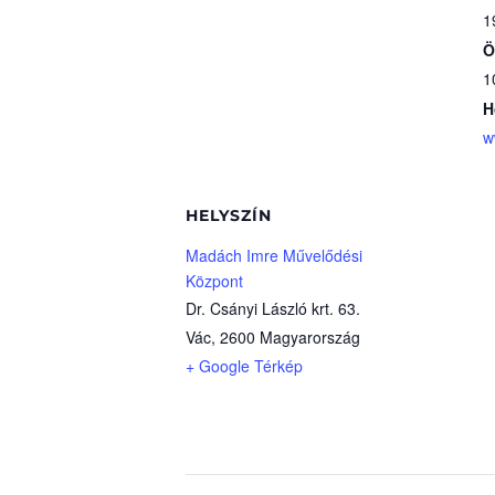
1
Ö
1
H
w
HELYSZÍN
Madách Imre Művelődési
Központ
Dr. Csányi László krt. 63.
Vác
,
2600
Magyarország
+ Google Térkép