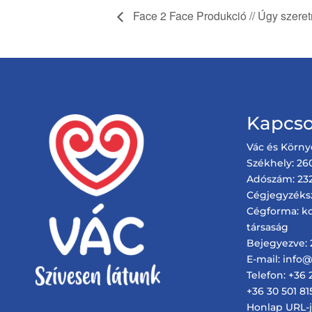
Face 2 Face Produkció // Úgy szere
Kapcso
Vác és Körny
Székhely: 260
Adószám: 232
Cégjegyzéks
Cégforma: ko
társaság
Bejegyezve: 2
E-mail: info
Telefon: +36 
+36 30 501 81
Honlap URL-je