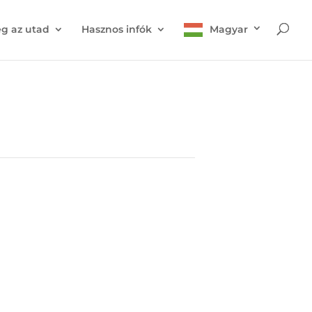
g az utad
Hasznos infók
Magyar