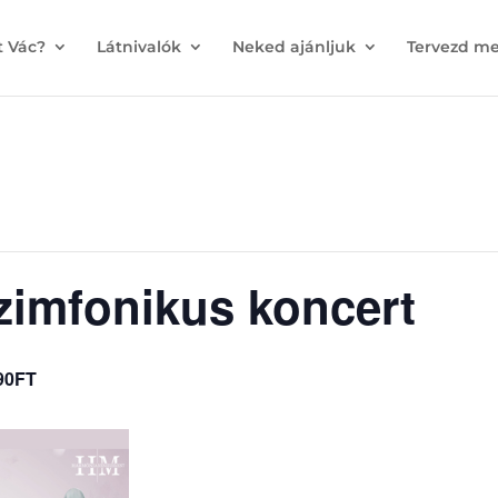
t Vác?
Látnivalók
Neked ajánljuk
Tervezd me
zimfonikus koncert
90FT