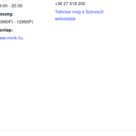
+36 27 518 200
9:00 - 20:30
Tekintse meg a Szervező
sszeg:
weboldalát
0990Ft - 12990Ft
onlap:
ww.mimk.hu