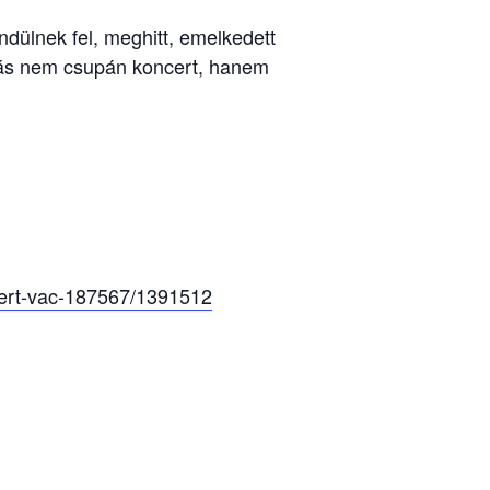
dülnek fel, meghitt, emelkedett
dás nem csupán koncert, hanem
cert-vac-187567/1391512