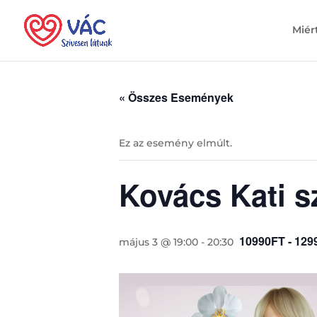
Miér
« Összes Események
Ez az esemény elmúlt.
Kovács Kati s
10990FT - 129
május 3 @ 19:00
-
20:30