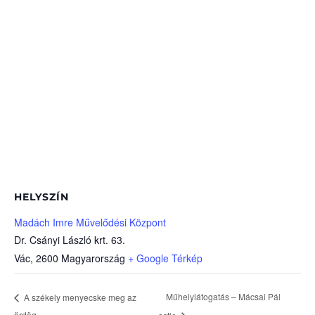
HELYSZÍN
Madách Imre Művelődési Központ
Dr. Csányi László krt. 63.
Vác
,
2600
Magyarország
+ Google Térkép
Műhelylátogatás – Mácsai Pál
A székely menyecske meg az
ördög