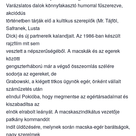
Varázslatos dalok könnyfakasztó humorral fűszerezve,
akciódús
történetben tárják elő a kultikus szereplők (Mr. Tájföl,
Safranek, Lusta
Dick) és új partnereik kalandjait. Az 1986-ban készült
rajzfilm mit sem
vesztett a népszerűségéből. A macskák és az egerek
közötti
gengszterháború már a végső összeomlás szélére
sodorja az egereket, de
Grabowski, a kiégett titkos ügynök egér, önként vállalt
száműzetés után
elindul Pokióba, hogy megmentse az egértársadalmat és
kiszabadítsa az
elnök elrabolt leányát. A macskaszindikátus vezetője
patkány kommandót
indít üldözésére, melynek során macska-egér barátságok,
nagy szerelmek