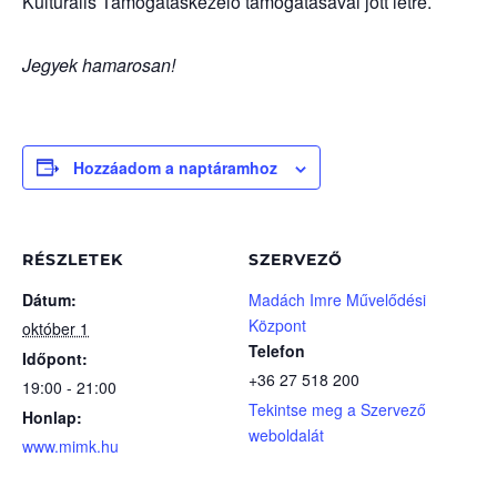
Kulturális Támogatáskezelő támogatásával jött létre.
Jegyek hamarosan!
Hozzáadom a naptáramhoz
RÉSZLETEK
SZERVEZŐ
Dátum:
Madách Imre Művelődési
Központ
október 1
Telefon
Időpont:
+36 27 518 200
19:00 - 21:00
Tekintse meg a Szervező
Honlap:
weboldalát
www.mimk.hu