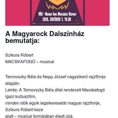
A Magyarock Dalszínház
bemutatja:
Szikora Róbert
MACSKAFOGÓ – musical
Ternovszky Béla és Nepp József nagysikerű rajzfilmje
alapján.
Leirás: A Ternovszky Béla által rendezett Macskafogó
igazi kultuszfilm,
minden idők egyik legsikeresebb magyar rajzfilmje,
Szikora Róbert keze
alatt – musical formájában éledt újjá.