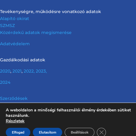
Tevékenységre, működésre vonatkozó adatok
Alapító okirat
SZMSZ
Közérdekű adatok megismerése
Adatvédelem
Gazdálkodási adatok
2020
,
2021
,
2022,
2023,
2024
Szerződések
A weboldalon a minőségi felhasználói élmény érdekében sütiket
Info tv. előírása szerinti nem releváns információk
használunk.
Részletek
Close GDPR Cooki
Elfogad
Elutasítom
Beállítások