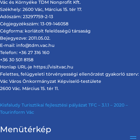
Vác és Környéke TDM Nonprofit Kft.
Székhely: 2600 Vác, Március 15. tér 17.
Adószám: 23297759-2-13
Cégjegyzékszám: 13-09-146058
Cégforma: korlátolt felelősségű társaság
Bejegyezve: 2011.05.02.
E-mail: info@tdm.vac.hu
Telefon: +36 27 316 160
+36 30 501 8158
Honlap URL-je https://visitvac.hu
Felettes, felügyeleti törvényességi ellenőrzést gyakorló szerv:
Vác Város Önkormányzat Képviselő-testülete
2600 Vác. Március 15. tér 11.
Kisfaludy Turisztikai fejlesztési pályázat TFC – 3.1.1 – 2020 –
Tourinform Vác
Menütérkép