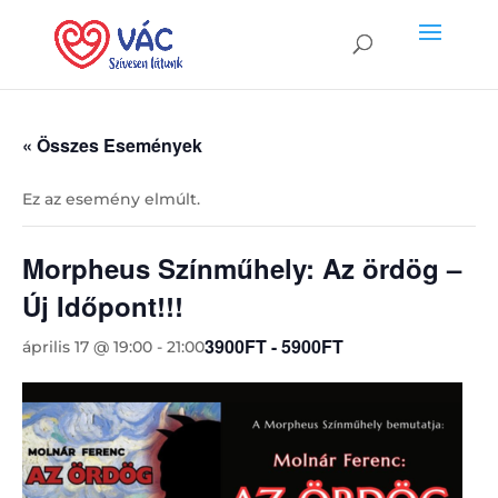
« Összes Események
Ez az esemény elmúlt.
Morpheus Színműhely: Az ördög –
Új Időpont!!!
3900FT - 5900FT
április 17 @ 19:00
-
21:00