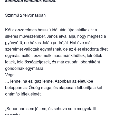
keresztül válthatók vissza.
Színmű 2 felvonásban
Két ex-szerelmes hosszú idő után újra találkozik: a
sikeres művészember, János elvállalja, hogy megfesti a
gyönyörű, de házas Jolán portréját. Hat éve már
szerelmet vallottak egymásnak, de az élet elsodorta őket
egymás mellől, érzelmeik mára már kihűltek, felnőttek
lettek, felelősségteljesek, és már csupán jóbarátként
gondolnak egymásra.
Vége.
… lenne, ha ez igaz lenne. Azonban az életükbe
betoppan az Ördög maga, és alaposan felborítja a két
önámító lélek életét.
„Sehonnan sem jöttem, és sehova sem megyek. Itt
vagyok.”