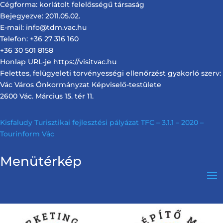
Cégforma: korlátolt felelősségű társaság
Bejegyezve: 2011.05.02.
E-mail: info@tdm.vac.hu
Telefon: +36 27 316 160
+36 30 501 8158
Honlap URL-je https://visitvac.hu
Felettes, felügyeleti törvényességi ellenőrzést gyakorló szerv:
Vác Város Önkormányzat Képviselő-testülete
2600 Vác. Március 15. tér 11.
Kisfaludy Turisztikai fejlesztési pályázat TFC – 3.1.1 – 2020 –
Tourinform Vác
Menütérkép