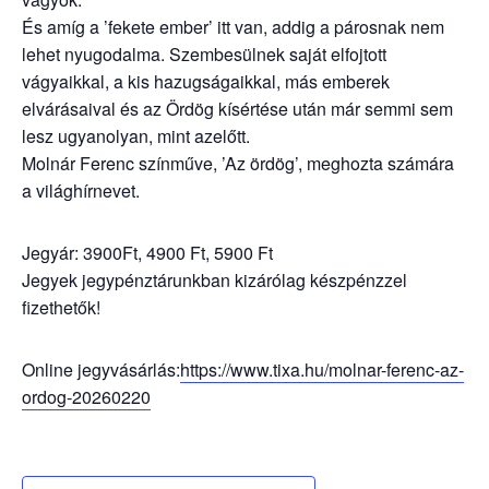
És amíg a ’fekete ember’ itt van, addig a párosnak nem
lehet nyugodalma. Szembesülnek saját elfojtott
vágyaikkal, a kis hazugságaikkal, más emberek
elvárásaival és az Ördög kísértése után már semmi sem
lesz ugyanolyan, mint azelőtt.
Molnár Ferenc színműve, ’Az ördög’, meghozta számára
a világhírnevet.
Jegyár: 3900Ft, 4900 Ft, 5900 Ft
Jegyek jegypénztárunkban kizárólag készpénzzel
fizethetők!
Online jegyvásárlás:
https://www.tixa.hu/molnar-ferenc-az-
ordog-20260220