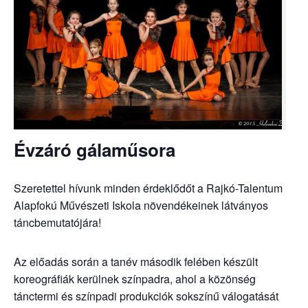
Évzáró gálaműsora
Szeretettel hívunk minden érdeklődőt a Rajkó-Talentum
Alapfokú Művészeti Iskola növendékeinek látványos
táncbemutatójára!
Az előadás során a tanév második felében készült
koreográfiák kerülnek színpadra, ahol a közönség
tánctermi és színpadi produkciók sokszínű válogatását