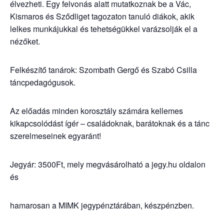
élvezheti. Egy felvonás alatt mutatkoznak be a Vác,
Kismaros és Sződliget tagozaton tanuló diákok, akik
lelkes munkájukkal és tehetségükkel varázsolják el a
nézőket.
Felkészítő tanárok: Szombath Gergő és Szabó Csilla
táncpedagógusok.
Az előadás minden korosztály számára kellemes
kikapcsolódást ígér – családoknak, barátoknak és a tánc
szerelmeseinek egyaránt!
Jegyár: 3500Ft, mely megvásárolható a jegy.hu oldalon
és
hamarosan a MIMK jegypénztárában, készpénzben.