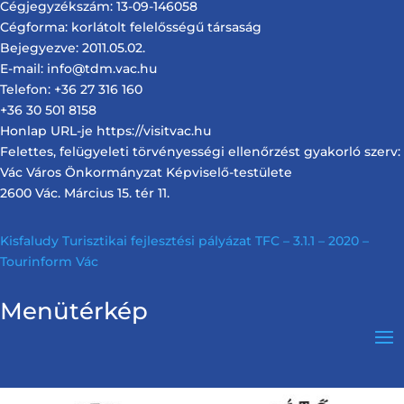
Cégjegyzékszám: 13-09-146058
Cégforma: korlátolt felelősségű társaság
Bejegyezve: 2011.05.02.
E-mail: info@tdm.vac.hu
Telefon: +36 27 316 160
+36 30 501 8158
Honlap URL-je https://visitvac.hu
Felettes, felügyeleti törvényességi ellenőrzést gyakorló szerv:
Vác Város Önkormányzat Képviselő-testülete
2600 Vác. Március 15. tér 11.
Kisfaludy Turisztikai fejlesztési pályázat TFC – 3.1.1 – 2020 –
Tourinform Vác
Menütérkép