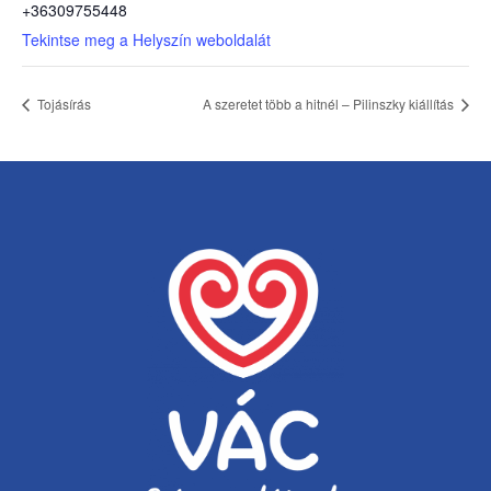
+36309755448
Tekintse meg a Helyszín weboldalát
Tojásírás
A szeretet több a hitnél – Pilinszky kiállítás