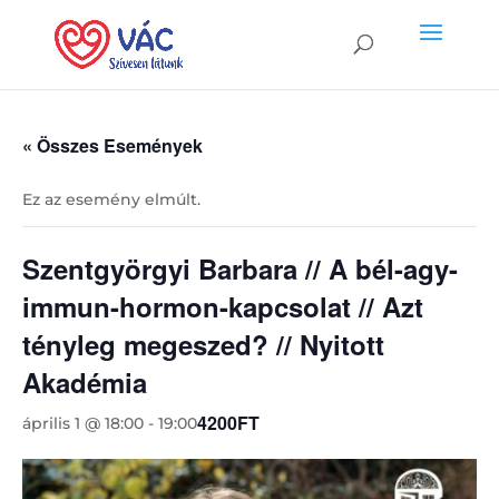
« Összes Események
Ez az esemény elmúlt.
Szentgyörgyi Barbara // A bél-agy-
immun-hormon-kapcsolat // Azt
tényleg megeszed? // Nyitott
Akadémia
4200FT
április 1 @ 18:00
-
19:00