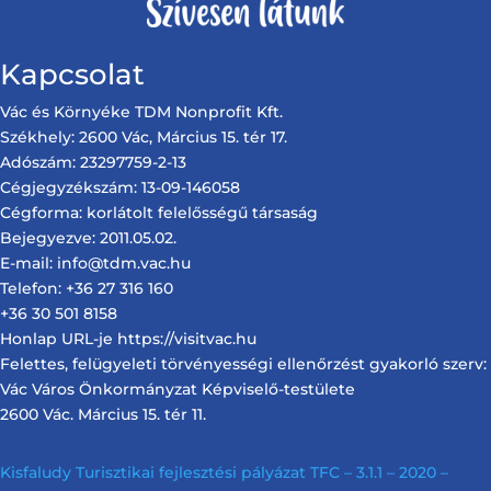
Kapcsolat
Vác és Környéke TDM Nonprofit Kft.
Székhely: 2600 Vác, Március 15. tér 17.
Adószám: 23297759-2-13
Cégjegyzékszám: 13-09-146058
Cégforma: korlátolt felelősségű társaság
Bejegyezve: 2011.05.02.
E-mail: info@tdm.vac.hu
Telefon: +36 27 316 160
+36 30 501 8158
Honlap URL-je https://visitvac.hu
Felettes, felügyeleti törvényességi ellenőrzést gyakorló szerv:
Vác Város Önkormányzat Képviselő-testülete
2600 Vác. Március 15. tér 11.
Kisfaludy Turisztikai fejlesztési pályázat TFC – 3.1.1 – 2020 –