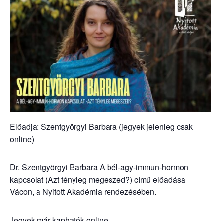
Előadja: Szentgyörgyi Barbara (jegyek jelenleg csak
online)
Dr. Szentgyörgyi Barbara A bél-agy-immun-hormon
kapcsolat (Azt tényleg megeszed?) című előadása
Vácon, a Nyitott Akadémia rendezésében.
Jegyek már kaphatók online,