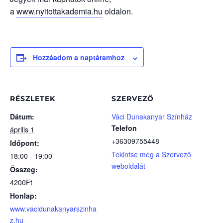
a
www.nyitottakademia.hu
oldalon.
Hozzáadom a naptáramhoz
RÉSZLETEK
SZERVEZŐ
Dátum:
Váci Dunakanyar Színház
Telefon
április 1
+36309755448
Időpont:
Tekintse meg a Szervező
18:00 - 19:00
weboldalát
Összeg:
4200Ft
Honlap:
www.vacidunakanyarszinha
z.hu