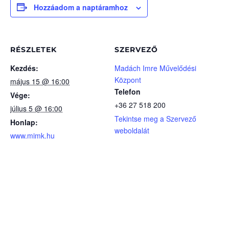
Hozzáadom a naptáramhoz
RÉSZLETEK
SZERVEZŐ
Kezdés:
Madách Imre Művelődési
Központ
május 15 @ 16:00
Telefon
Vége:
+36 27 518 200
július 5 @ 16:00
Tekintse meg a Szervező
Honlap:
weboldalát
www.mimk.hu