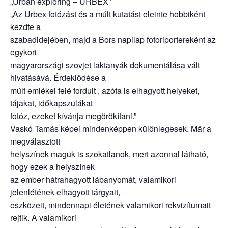
„Urban exploring – URBEX”
„Az Urbex fotózást és a múlt kutatást eleinte hobbiként
kezdte a
szabadidejében, majd a Bors napilap fotoriportereként az
egykori
magyarországi szovjet laktanyák dokumentálása vált
hivatásává. Érdeklődése a
múlt emlékei felé fordult , azóta is elhagyott helyeket,
tájakat, időkapszulákat
fotóz, ezeket kívánja megörökítani.”
Vaskó Tamás képei mindenképpen különlegesek. Már a
megválasztott
helyszínek maguk is szokatlanok, mert azonnal látható,
hogy ezek a helyszínek
az ember hátrahagyott lábanyomát, valamikori
jelenlétének elhagyott tárgyait,
eszközeit, mindennapi életének valamikori rekvizítumait
rejtik. A valamikori