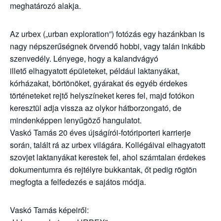
meghatározó alakja.
Az urbex („urban exploration”) fotózás egy hazánkban is
nagy népszerűségnek örvendő hobbi, vagy talán inkább
szenvedély. Lényege, hogy a kalandvágyó
illető elhagyatott épületeket, például laktanyákat,
kórházakat, börtönöket, gyárakat és egyéb érdekes
történeteket rejtő helyszíneket keres fel, majd fotókon
keresztül adja vissza az olykor hátborzongató, de
mindenképpen lenyűgöző hangulatot.
Vaskó Tamás 20 éves újságírói-fotóriporteri karrierje
során, talált rá az urbex világára. Kollégáival elhagyatott
szovjet laktanyákat kerestek fel, ahol számtalan érdekes
dokumentumra és rejtélyre bukkantak, őt pedig rögtön
megfogta a felfedezés e sajátos módja.
Vaskó Tamás képeiről: