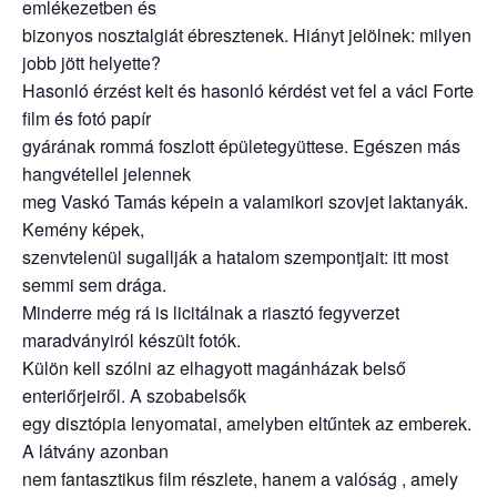
emlékezetben és
bizonyos nosztalgiát ébresztenek. Hiányt jelölnek: milyen
jobb jött helyette?
Hasonló érzést kelt és hasonló kérdést vet fel a váci Forte
film és fotó papír
gyárának rommá foszlott épületegyüttese. Egészen más
hangvétellel jelennek
meg Vaskó Tamás képein a valamikori szovjet laktanyák.
Kemény képek,
szenvtelenül sugallják a hatalom szempontjait: itt most
semmi sem drága.
Minderre még rá is licitálnak a riasztó fegyverzet
maradványiról készült fotók.
Külön kell szólni az elhagyott magánházak belső
enteriőrjeiről. A szobabelsők
egy disztópia lenyomatai, amelyben eltűntek az emberek.
A látvány azonban
nem fantasztikus film részlete, hanem a valóság , amely