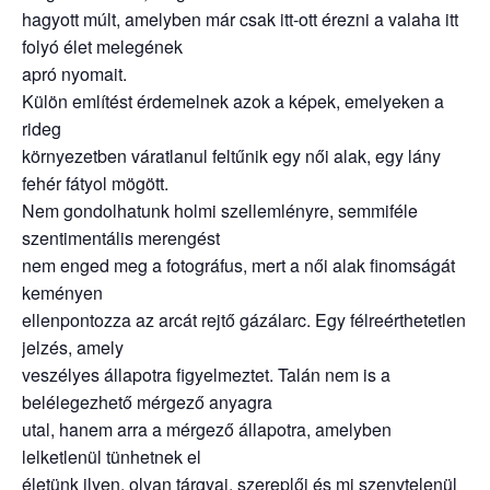
hagyott múlt, amelyben már csak itt-ott érezni a valaha itt
folyó élet melegének
apró nyomait.
Külön említést érdemelnek azok a képek, emelyeken a
rideg
környezetben váratlanul feltűnik egy női alak, egy lány
fehér fátyol mögött.
Nem gondolhatunk holmi szellemlényre, semmiféle
szentimentális merengést
nem enged meg a fotográfus, mert a női alak finomságát
keményen
ellenpontozza az arcát rejtő gázálarc. Egy félreérthetetlen
jelzés, amely
veszélyes állapotra figyelmeztet. Talán nem is a
belélegezhető mérgező anyagra
utal, hanem arra a mérgező állapotra, amelyben
lelketlenül tünhetnek el
életünk ilyen, olyan tárgyai, szereplői és mi szenvtelenül