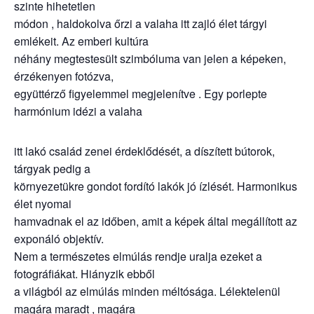
szinte hihetetlen
módon , haldokolva őrzi a valaha itt zajló élet tárgyi
emlékeit. Az emberi kultúra
néhány megtestesült szimbóluma van jelen a képeken,
érzékenyen fotózva,
együttérző figyelemmel megjelenítve . Egy porlepte
harmónium idézi a valaha
itt lakó család zenei érdeklődését, a díszített bútorok,
tárgyak pedig a
környezetükre gondot fordító lakók jó ízlését. Harmonikus
élet nyomai
hamvadnak el az időben, amit a képek által megállított az
exponáló objektív.
Nem a természetes elmúlás rendje uralja ezeket a
fotográfiákat. Hiányzik ebből
a világból az elmúlás minden méltósága. Lélektelenül
magára maradt , magára