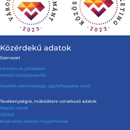
Közérdekű adatok
Szervezet
Létszám és juttatások
Vezető tisztségviselők
Vezetők elérhetősége, ügyfélfogadási rend
Tevékenységre, működésre vonatkozó adatok
Alapító okirat
SZMSZ
Közérdekű adatok megismerése