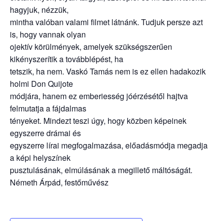
hagyjuk, nézzük,
mintha valóban valami filmet látnánk. Tudjuk persze azt
is, hogy vannak olyan
ojektív körülmények, amelyek szükségszerűen
kikényszerítik a továbblépést, ha
tetszik, ha nem. Vaskó Tamás nem is ez ellen hadakozik
holmi Don Quijote
módjára, hanem ez emberiesség jóérzésétől hajtva
felmutatja a fájdalmas
tényeket. Mindezt teszi úgy, hogy közben képeinek
egyszerre drámai és
egyszerre lírai megfogalmazása, előadásmódja megadja
a képi helyszínek
pusztulásának, elmúlásának a megillető máltóságát.
Németh Árpád, festőművész