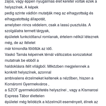
zajos, vagy éppen nyugalmas élet keretei voltak ezek a
helyszínek. A képek
pedig szinte vádlón mutatják meg az elhagyottság és
elhagyatottság állapotát,
amelyben nincs védelem, csak a lassú pusztulás. A
szolgálatra termett tárgyak,
épületek funkciótlanul romlanak, értelem nélkül léteznek
még, de az ítéletet
már kimondta fölöttük az idő.
Vaskó Tamás képeinek témái változatos sorozatokat
mutatnak be ebből a
haldoklásra ítélt világból. Miközben megjelennek a
konkrét helyszínek, azonnal
ambivalens érzelmeket keltenek a nézőben, hiszen a
Komáromi Gyermekváros ,
a SZOT gyermeküdültetés helyszínei , vagy a Kismarosi
Express Tábor élettelen
épületei még felidézik a közelmúlt eseményeit, élnek az