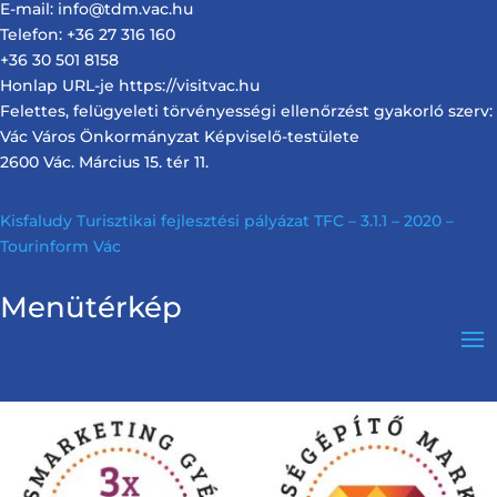
E-mail: info@tdm.vac.hu
Telefon: +36 27 316 160
+36 30 501 8158
Honlap URL-je https://visitvac.hu
Felettes, felügyeleti törvényességi ellenőrzést gyakorló szerv:
Vác Város Önkormányzat Képviselő-testülete
2600 Vác. Március 15. tér 11.
Kisfaludy Turisztikai fejlesztési pályázat TFC – 3.1.1 – 2020 –
Tourinform Vác
Menütérkép