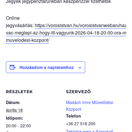
Jegyek jegypénztárunkban készpénzzel fizethetők
Online
jegyvásárlás:
https://vorosistvan.hu/vorosistvanwebaruhaz/t
vac-meglepi-az-hogy-itt-vagyunk-2026-04-18-20-00-ora-mad
muvelodesi-kozpont/
Hozzáadom a naptáramhoz
RÉSZLETEK
SZERVEZŐ
Dátum:
Madách Imre Művelődési
Központ
április 18
Telefon
Időpont:
+36 27 518 200
20:00 - 22:00
Tekintse meg a Szervező