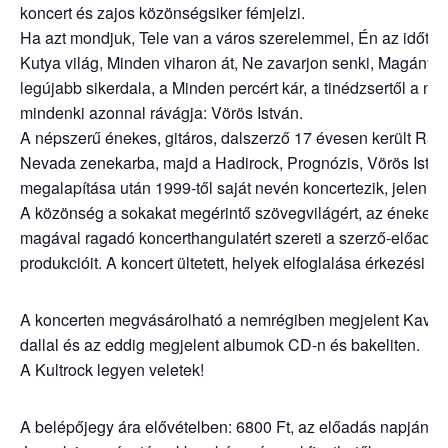
koncert és zajos közönségsiker fémjelzi.
Ha azt mondjuk, Tele van a város szerelemmel, Én az időt 
Kutya világ, Minden viharon át, Ne zavarjon senki, Magányo
legújabb sikerdala, a Minden percért kár, a tinédzsertől a na
mindenki azonnal rávágja: Vörös István.
A népszerű énekes, gitáros, dalszerző 17 évesen került Rad
Nevada zenekarba, majd a Hadirock, Prognózis, Vörös Istvá
megalapítása után 1999-től saját nevén koncertezik, jelenn
A közönség a sokakat megérintő szövegvilágért, az énekelhe
magával ragadó koncerthangulatért szereti a szerző-előadó
produkcióit. A koncert ültetett, helyek elfoglalása érkezési so
A koncerten megvásárolható a nemrégiben megjelent Kavar
dallal és az eddig megjelent albumok CD-n és bakeliten.
A Kultrock legyen veletek!
A belépőjegy ára elővételben: 6800 Ft, az előadás napján: 7