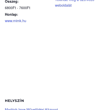
Összeg:
weboldalát
6800Ft - 7600Ft
Honlap:
www.mimk.hu
HELYSZÍN
Madách Imre Művelődési Központ