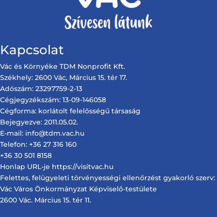
Kapcsolat
Vác és Környéke TDM Nonprofit Kft.
Székhely: 2600 Vác, Március 15. tér 17.
Adószám: 23297759-2-13
Cégjegyzékszám: 13-09-146058
Cégforma: korlátolt felelősségű társaság
Bejegyezve: 2011.05.02.
E-mail: info@tdm.vac.hu
Telefon: +36 27 316 160
+36 30 501 8158
Honlap URL-je https://visitvac.hu
Felettes, felügyeleti törvényességi ellenőrzést gyakorló szerv:
Vác Város Önkormányzat Képviselő-testülete
2600 Vác. Március 15. tér 11.