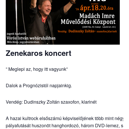
Zenekaros koncert
” Meglepi az, hogy itt vagyunk”
Dalok a Prognózistól napjainkig.
Vendég: Dudinszky Zoltán szaxofon, klarinét
A hazai kultrock elsőszámú képviselőjének több mint négy é
pályafutását huszonöt hanghordozó, három DVD-lemez, szá