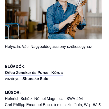
Helyszín: Vác, Nagyboldogasszony-székesegyház
ELŐADÓK:
Orfeo Zenekar és Purcell Kórus
vezényel:
Shunske Sato
MŰSOR:
Heinrich Schütz: Német Magnificat, SWV 494
Carl Philipp Emanuel Bach: b-moll szimfónia, Wq 182-5