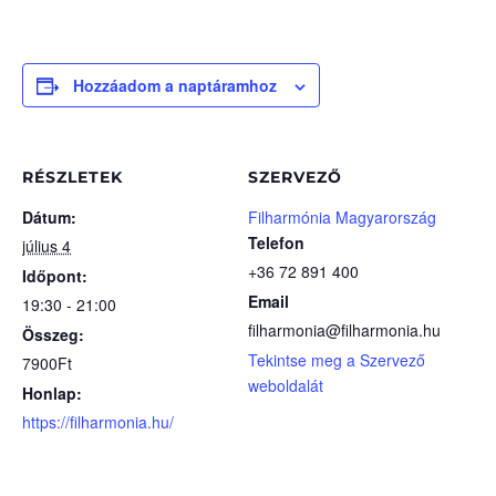
Hozzáadom a naptáramhoz
RÉSZLETEK
SZERVEZŐ
Dátum:
Filharmónia Magyarország
Telefon
július 4
+36 72 891 400
Időpont:
Email
19:30 - 21:00
filharmonia@filharmonia.hu
Összeg:
Tekintse meg a Szervező
7900Ft
weboldalát
Honlap:
https://filharmonia.hu/