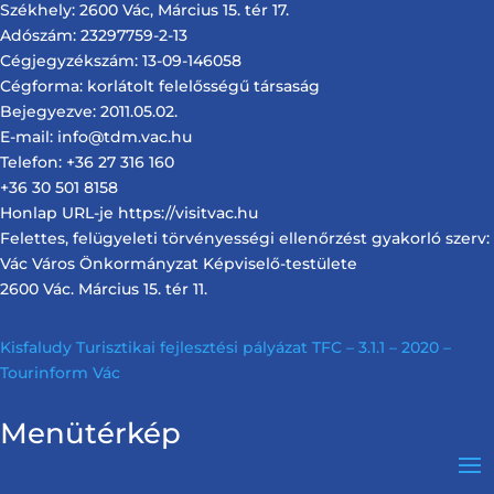
Székhely: 2600 Vác, Március 15. tér 17.
Adószám: 23297759-2-13
Cégjegyzékszám: 13-09-146058
Cégforma: korlátolt felelősségű társaság
Bejegyezve: 2011.05.02.
E-mail: info@tdm.vac.hu
Telefon: +36 27 316 160
+36 30 501 8158
Honlap URL-je https://visitvac.hu
Felettes, felügyeleti törvényességi ellenőrzést gyakorló szerv:
Vác Város Önkormányzat Képviselő-testülete
2600 Vác. Március 15. tér 11.
Kisfaludy Turisztikai fejlesztési pályázat TFC – 3.1.1 – 2020 –
Tourinform Vác
Menütérkép