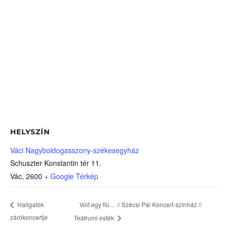
HELYSZÍN
Váci Nagyboldogasszony-székesegyház
Schuszter Konstantin tér 11.
Vác
,
2600
+ Google Térkép
Volt egy fiú… // Szécsi Pál Koncert-színház //
Hallgatók
zárókoncertje
Teátrumi esték