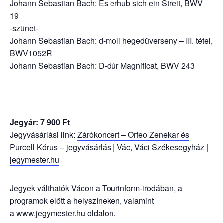
Johann Sebastian Bach: Es erhub sich ein Streit, BWV
19
-szünet-
Johann Sebastian Bach: d-moll hegedűverseny – III. tétel,
BWV1052R
Johann Sebastian Bach: D-dúr Magnificat, BWV 243
Jegyár: 7 900 Ft
Jegyvásárlási link:
Zárókoncert – Orfeo Zenekar és
Purcell Kórus – jegyvásárlás | Vác, Váci Székesegyház |
jegymester.hu
Jegyek válthatók Vácon a Tourinform-irodában, a
programok előtt a helyszíneken, valamint
a
www.jegymester.hu
oldalon.