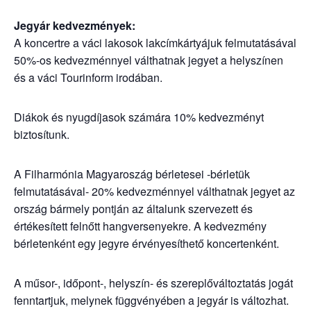
Jegyár kedvezmények:
A koncertre a váci lakosok lakcímkártyájuk felmutatásával
50%-os kedvezménnyel válthatnak jegyet a helyszínen
és a váci Tourinform irodában.
Diákok és nyugdíjasok számára 10% kedvezményt
biztosítunk.
A Filharmónia Magyaroszág bérletesei -bérletük
felmutatásával- 20% kedvezménnyel válthatnak jegyet az
ország bármely pontján az általunk szervezett és
értékesített felnőtt hangversenyekre. A kedvezmény
bérletenként egy jegyre érvényesíthető koncertenként.
A műsor-, időpont-, helyszín- és szereplőváltoztatás jogát
fenntartjuk, melynek függvényében a jegyár is változhat.