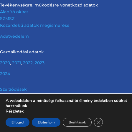
Tevékenységre, működésre vonatkozó adatok
Alapító okirat
SZMSZ
Közérdekű adatok megismerése
Adatvédelem
Gazdálkodási adatok
2020
,
2021
,
2022,
2023,
2024
Szerződések
A weboldalon a minőségi felhasználói élmény érdekében sütiket
Info tv. előírása szerinti nem releváns információk
használunk.
Részletek
Close GDPR Cooki
Elfogad
Elutasítom
Beállítások