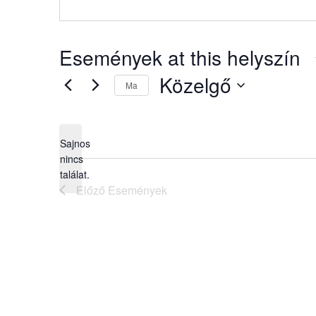
Események at this helyszín
Közelgő
Ma
Dátum
kiválasztása.
Sajnos
nincs
Notice
találat.
Előző
Események