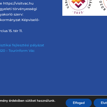
 https://visitvac.hu
ügyeleti törvényességi
gyakorló szerv:
nkormányzat Képviselő-
ius 15. tér 11.
sztikai fejlesztési pályázat
 2020 – Tourinform Vác
lmény érdekében sütiket használunk.
Elfogad
Elu