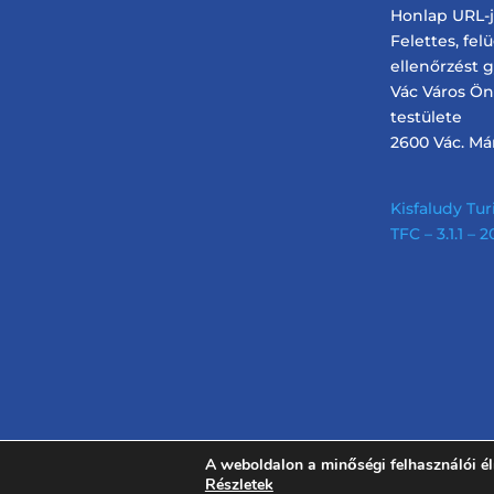
Honlap URL-je
Felettes, fel
ellenőrzést 
Vác Város Ö
testülete
2600 Vác. Márc
Kisfaludy Turi
TFC – 3.1.1 –
A weboldalon a minőségi felhasználói é
Részletek