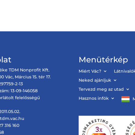
lat
Menütérkép
éke TDM Nonprofit Kft.
Miért Vác?
Látnivaló
0 Vác, Március 15. tér 17.
Neked ajánljuk
97759-2-13
Tervezd meg az utad
zám: 13-09-146058
rlátolt felelősségű
Hasznos infók
011.05.02.
@tdm.vac.hu
27 316 160
58