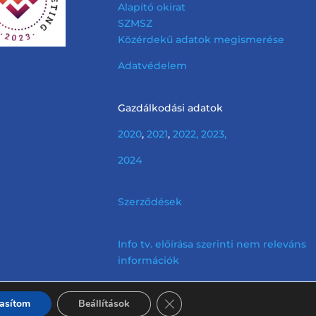
Alapító okirat
SZMSZ
Közérdekű adatok megismerése
Adatvédelem
Gazdálkodási adatok
2020
,
2021
,
2022,
2023,
2024
Szerződések
Info tv. előírása szerinti nem releváns
információk
Close GDPR Cookie Banner
tasítom
Beállítások