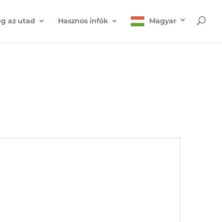
g az utad
Hasznos infók
Magyar