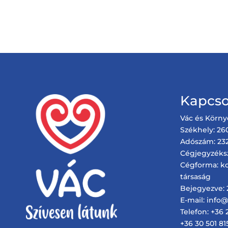
Kapcso
Vác és Körny
Székhely: 260
Adószám: 232
Cégjegyzéks
Cégforma: ko
társaság
Bejegyezve: 2
E-mail: info
Telefon: +36 
+36 30 501 81