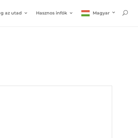
g az utad
Hasznos infók
Magyar