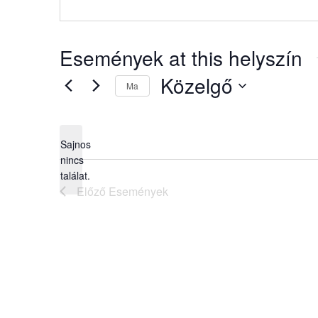
Események at this helyszín
Közelgő
Ma
Dátum
kiválasztása.
Sajnos
nincs
Notice
találat.
Előző
Események