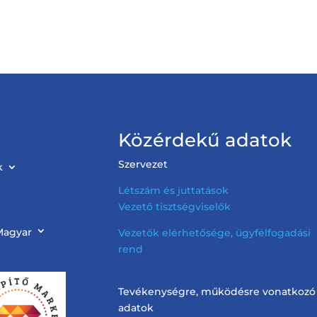
Közérdekű adatok
Szervezet
k
Létszám és juttatások
Vezető tisztségviselők
Magyar
Vezetők elérhetősége, ügyfélfogadási
rend
Tevékenységre, működésre vonatkozó
adatok