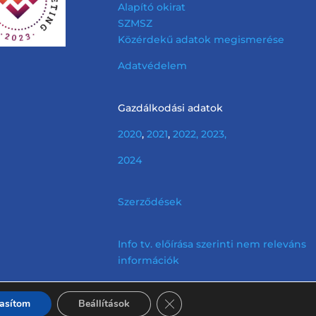
Alapító okirat
SZMSZ
Közérdekű adatok megismerése
Adatvédelem
Gazdálkodási adatok
2020
,
2021
,
2022,
2023,
2024
Szerződések
Info tv. előírása szerinti nem releváns
információk
Close GDPR Cookie Banner
tasítom
Beállítások