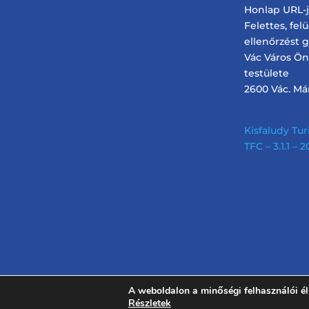
Honlap URL-je
Felettes, fel
ellenőrzést 
Vác Város Ö
testülete
2600 Vác. Márc
Kisfaludy Turi
TFC – 3.1.1 –
A weboldalon a minőségi felhasználói é
Részletek