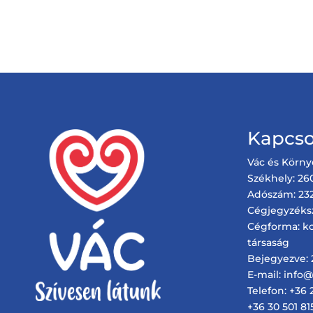
Kapcso
Vác és Körny
Székhely: 260
Adószám: 232
Cégjegyzéks
Cégforma: ko
társaság
Bejegyezve: 2
E-mail: info
Telefon: +36 
+36 30 501 81