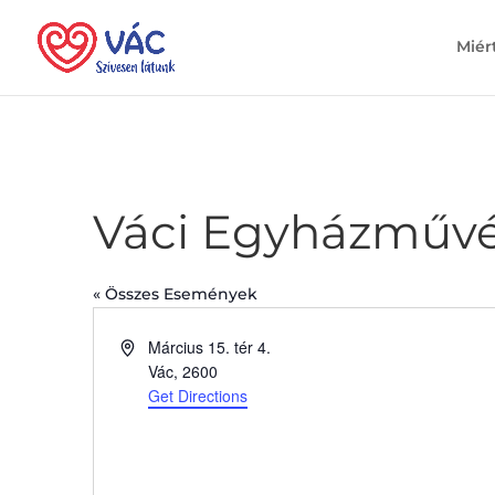
Miér
Váci Egyházművé
« Összes Események
Address
Március 15. tér 4.
Vác
,
2600
Get Directions