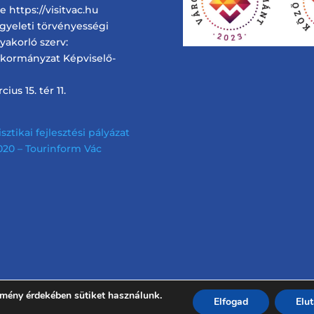
 https://visitvac.hu
ügyeleti törvényességi
gyakorló szerv:
nkormányzat Képviselő-
ius 15. tér 11.
sztikai fejlesztési pályázat
 2020 – Tourinform Vác
lmény érdekében sütiket használunk.
Elfogad
Elu