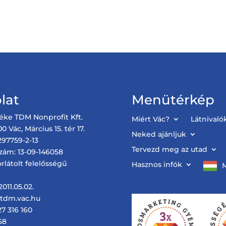
lat
Menütérkép
éke TDM Nonprofit Kft.
Miért Vác?
Látnivaló
0 Vác, Március 15. tér 17.
Neked ajánljuk
97759-2-13
Tervezd meg az utad
zám: 13-09-146058
rlátolt felelősségű
Hasznos infók
011.05.02.
@tdm.vac.hu
27 316 160
58