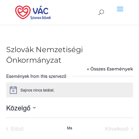
Szlovák Nemzetiségi
Önkormányzat
« Összes Események
Események from this szervező
Sajnos nincs találat.
Notice
Közelgő
Dátum
kiválasztása.
Előző
Ma
Következő
Események
Esemény