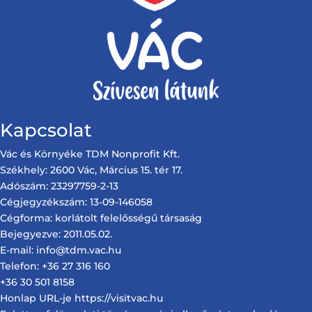
Kapcsolat
Vác és Környéke TDM Nonprofit Kft.
Székhely: 2600 Vác, Március 15. tér 17.
Adószám: 23297759-2-13
Cégjegyzékszám: 13-09-146058
Cégforma: korlátolt felelősségű társaság
Bejegyezve: 2011.05.02.
E-mail: info@tdm.vac.hu
Telefon: +36 27 316 160
+36 30 501 8158
Honlap URL-je https://visitvac.hu