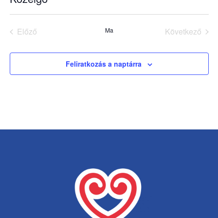
Dátum
kiválasztása.
Előző
Ma
Következő
Események
Esemény
Feliratkozás a naptárra