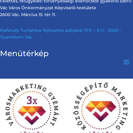
Felettes, felügyeleti törvényességi ellenőrzést gyakorló szerv:
Vác Város Önkormányzat Képviselő-testülete
2600 Vác. Március 15. tér 11.
Kisfaludy Turisztikai fejlesztési pályázat TFC – 3.1.1 – 2020 –
Tourinform Vác
Menütérkép