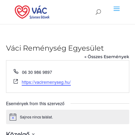
Váci Reménység Egyesület
« Összes Események
Phone
06 30 986 9897
Website
https://vaciremenyseg.hu/
Események from this szervező
Sajnos nincs találat.
Notice
Közelgő