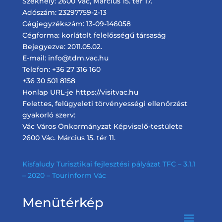
Székhely: 2600 Vác, Március 15. tér 17.
Adószám: 23297759-2-13
Cégjegyzékszám: 13-09-146058
Cégforma: korlátolt felelősségű társaság
Bejegyezve: 2011.05.02.
E-mail: info@tdm.vac.hu
Telefon: +36 27 316 160
+36 30 501 8158
Honlap URL-je https://visitvac.hu
Felettes, felügyeleti törvényességi ellenőrzést
gyakorló szerv:
Vác Város Önkormányzat Képviselő-testülete
2600 Vác. Március 15. tér 11.
Kisfaludy Turisztikai fejlesztési pályázat TFC – 3.1.1
– 2020 – Tourinform Vác
Menütérkép