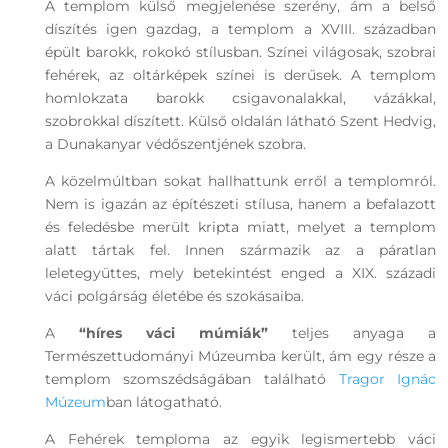
A templom külső megjelenése szerény, ám a belső
díszítés igen gazdag, a templom a XVIII. században
épült barokk, rokokó stílusban. Színei világosak, szobrai
fehérek, az oltárképek színei is derűsek. A templom
homlokzata barokk csigavonalakkal, vázákkal,
szobrokkal díszített. Külső oldalán látható Szent Hedvig,
a Dunakanyar védőszentjének szobra.
A közelmúltban sokat hallhattunk erről a templomról.
Nem is igazán az építészeti stílusa, hanem a befalazott
és feledésbe merült kripta miatt, melyet a templom
alatt tártak fel. Innen származik az a páratlan
leletegyüttes, mely betekintést enged a XIX. századi
váci polgárság életébe és szokásaiba.
A
“híres váci múmiák”
teljes anyaga a
Természettudományi Múzeumba került, ám egy része a
templom szomszédságában található
Tragor Ignác
Múzeum
ban látogatható.
A Fehérek temploma az egyik legismertebb váci