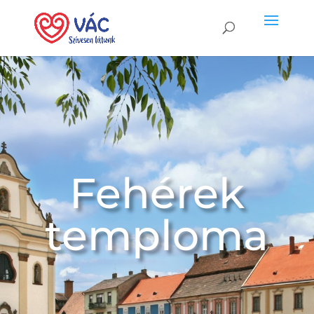
Fehérek
temploma