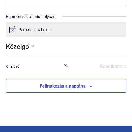
Események at this helyszín
Sajnos nincs találat.
Notice
Közelgő
Dátum
kiválasztása.
Ma
Következő
Események
Előző
Esemény
Feliratkozás a naptárra