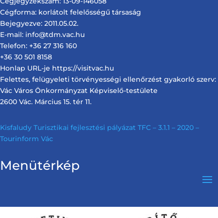
Cégjegyzékszám: 13-09-146058
Cégforma: korlátolt felelősségű társaság
Bejegyezve: 2011.05.02.
E-mail: info@tdm.vac.hu
Telefon: +36 27 316 160
+36 30 501 8158
Honlap URL-je https://visitvac.hu
Felettes, felügyeleti törvényességi ellenőrzést gyakorló szerv:
Vác Város Önkormányzat Képviselő-testülete
2600 Vác. Március 15. tér 11.
Kisfaludy Turisztikai fejlesztési pályázat TFC – 3.1.1 – 2020 –
Tourinform Vác
Menütérkép