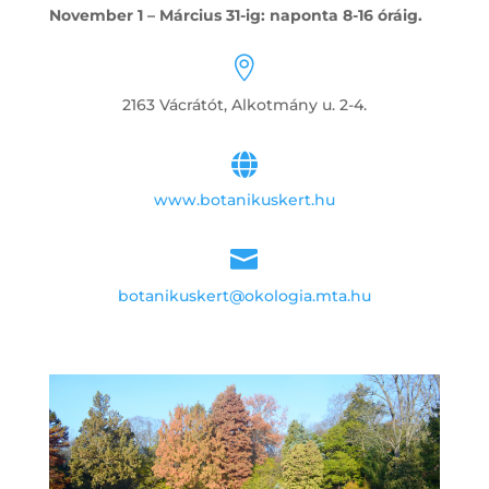
November 1 – Március 31-ig: naponta 8-16 óráig.

2163 Vácrátót, Alkotmány u. 2-4.

www.botanikuskert.hu

botanikuskert@okologia.mta.hu