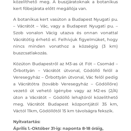
közelíthető meg. A buszjáratoknak a botanikus
kert főbejárata előtt megállója van.
A botanikus kert vasúton a Budapest Nyugati pu.
– Vácrátót – Vác, vagy a Budapest Nyugati pu. –
Szob vonalon Vácig utazva és onnan vonattal
Vácrátótig érhető el. Felhívjuk figyelmüket, hogy
nincs minden vonathoz a községig (3 km)
buszcsatlakozás.
Közúton Budapestről az M3-as út Fót – Csomád –
Őrbottyán – Vácrátót útvonal, Gödöllő felől a
Veresegyház – Őrbottyán útvonal, Vác felől pedig
a Vácrátótra (tovább Veresegyház – Gödöllőre)
vezető út vehető igénybe vagy az M2-es (2/A)
úton a Vácrátót – Gödöllő lehajtóról közelíthető
meg. Vácrátót Budapest központjától 35 km,
Váctól 11km, Gödöllőtől 15 km távolságra fekszik.
Nyitvatartás:
Április 1.-Október 31-ig: naponta 8-18 óráig,