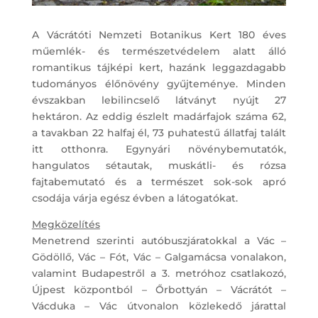
A Vácrátóti Nemzeti Botanikus Kert 180 éves
műemlék- és természetvédelem alatt álló
romantikus tájképi kert, hazánk leggazdagabb
tudományos élőnövény gyűjteménye. Minden
évszakban lebilincselő látványt nyújt 27
hektáron. Az eddig észlelt madárfajok száma 62,
a tavakban 22 halfaj él, 73 puhatestű állatfaj talált
itt otthonra. Egynyári növénybemutatók,
hangulatos sétautak, muskátli- és rózsa
fajtabemutató és a természet sok-sok apró
csodája várja egész évben a látogatókat.
Megközelítés
Menetrend szerinti autóbuszjáratokkal a Vác –
Gödöllő, Vác – Fót, Vác – Galgamácsa vonalakon,
valamint Budapestről a 3. metróhoz csatlakozó,
Újpest központból – Őrbottyán – Vácrátót –
Vácduka – Vác útvonalon közlekedő járattal