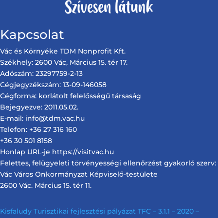
Kapcsolat
Vác és Környéke TDM Nonprofit Kft.
Székhely: 2600 Vác, Március 15. tér 17.
Adószám: 23297759-2-13
Cégjegyzékszám: 13-09-146058
Cégforma: korlátolt felelősségű társaság
Bejegyezve: 2011.05.02.
E-mail: info@tdm.vac.hu
Telefon: +36 27 316 160
+36 30 501 8158
Honlap URL-je https://visitvac.hu
Felettes, felügyeleti törvényességi ellenőrzést gyakorló szerv:
Vác Város Önkormányzat Képviselő-testülete
2600 Vác. Március 15. tér 11.
Kisfaludy Turisztikai fejlesztési pályázat TFC – 3.1.1 – 2020 –