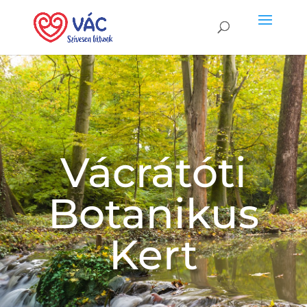
Vácrátóti
Botanikus
Kert