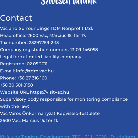
Contact
Vác and Surroundings TDM Nonprofit Ltd.
Head office: 2600 Vác, Március 15. tér 17.
Tax number: 23297759-2-13
Company registration number: 13-09-146058
Legal form: limited liability company
Registered: 02.05.2011.
E-mail: info@tdm.vac.hu
Phone: +36 27 316 160
+36 30 501 8158
Website URL https://visitvac.hu
Supervisory body responsible for monitoring compliance
with the law:
Vác Város Önkormányzat Képviselő-testülete
2600 Vác. Március 15. tér 11.
Kisfaludy Tourism Development TFC - 3.1.1 - 2020 - Tourinform